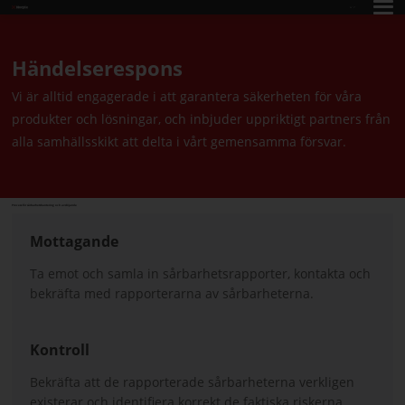
SV
Händelserespons
Vi är alltid engagerade i att garantera säkerheten för våra
produkter och lösningar, och inbjuder uppriktigt partners från
alla samhällsskikt att delta i vårt gemensamma försvar.
Process för sårbarhetshantering och avslöjande
Mottagande
Ta emot och samla in sårbarhetsrapporter, kontakta och
bekräfta med rapporterarna av sårbarheterna.
Kontroll
Bekräfta att de rapporterade sårbarheterna verkligen
existerar och identifiera korrekt de faktiska riskerna.