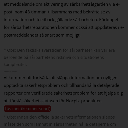
ett meddelande om aktivering av sårbarhetsåtgärden via e-
post inom 48 timmar, tillsammans med bekräftelse av
information och feedback gällande sårbarheten. Förloppet
för sårbarhetsreparationen kommer också att uppdateras i e-
postmeddelandet så snart som möjligt.
* Obs: Den faktiska svarstiden för sårbarheter kan variera
beroende på sårbarhetens risknivå och situationens
komplexitet.
Upplysningar och rådgivning
Vi kommer att fortsätta att släppa information om nyligen
upptäckta säkerhetsproblem och tillhandahålla detaljerade
rapporter om verifierade säkerhetsproblem för att hjälpa dig
att förstå säkerhetsstatusen för Nocpix-produkter.
Läs mer (kommer snart)
* Obs: Innan den officiella säkerhetsinformationen släpps
måste den som lämnat in sårbarheten hålla detaljerna om