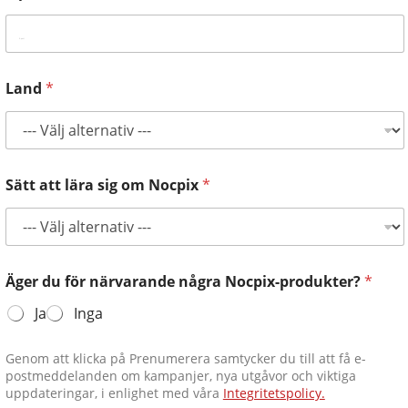
2025-09-19
För jägare och skyttar är noggrannhet alltid högsta prioritet
när man väljer en värmekamera med clip-on-funktion. En
pålitlig enhet måste bibehålla en konsekvent träffpunkt under
olika miljöer och skjutförhållanden. NOCPIX MATE tar...
Land
*
Sätt att lära sig om Nocpix
*
Hur NOCPIX MATE tänjer på gränserna för bildkvalitet?
2025-09-11
När det gäller värmekamerateknik är skärpa, precision och
prestanda viktigast. Nocpix MATE-serien är utformad för att
Äger du för närvarande några Nocpix-produkter?
*
sätta nya standarder inom dessa områden. I den här bloggen
1
2
3
Avsluta
3 sidor totalt
ska vi utforska hur MATE levererar bästa möjliga bildkvalitet...
Ja
Inga
Letar du efter något annat?
SLIM – H35•L35
Uppdrag – S50R · H50R · H35R · L35R
Serie Mate
NITE – D70R
ACE – S60R•H50R•H50•L35
Genom att klicka på Prenumerera samtycker du till att få e-
postmeddelanden om kampanjer, nya utgåvor och viktiga
uppdateringar, i enlighet med våra
Integritetspolicy.
Prenumerera och vinn stort!
Få de senaste nyheterna
Håll dig uppdaterad med Nocpix och få chansen att vinna i våra presenter endast för prenumeranter.