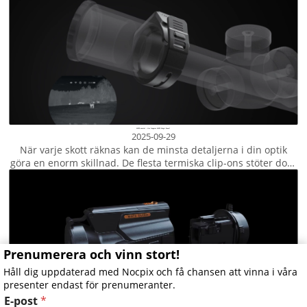
bildskakningar eller till och med mild yrsel när de använder
en värmekamera. För de som ofta förlitar sig på
värmekamera...
MATE-samtal – Hur fungerar MATE Magic Zoom?
2025-09-29
När varje skott räknas kan de minsta detaljerna i din optik
göra en enorm skillnad. De flesta termiska clip-ons stöter dock
på två frustrerande problem när de kombineras med ett
dagkikarsikte med variabel förstoring: när du zoomar in,
kommer det termiska användargränssnittet ...
Prenumerera och vinn stort!
Håll dig uppdaterad med Nocpix och få chansen att vinna i våra
presenter endast för prenumeranter.
E-post
*
MATE Talks – Ett steg före inom termisk clip-on-noggrannhet