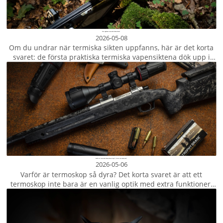
När uppfanns termiska kikarsikten?
2026-05-08
Om du undrar när termiska sikten uppfanns, här är det korta
svaret: de första praktiska termiska vapensiktena dök upp i
slutet av 1970-talet för militärt bruk. Men om du undrar när
termiska sikten faktiskt blev något...
Varför är termiska kikarsikten så dyr? (Och är de värda det?)
2026-05-06
Varför är termoskop så dyra? Det korta svaret är att ett
termoskop inte bara är en vanlig optik med extra funktioner.
Det är ett värmedetekteringssystem som kombinerar speciell
infraröd optik, en termisk sensor, bildbehandling...