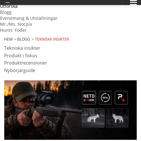
SV
Utforska
Blogg
Evenemang & Utställningar
Mr./Ms. Nocpix
Hunts' Foder
HEM
BLOGG
TEKNISKA INSIKTER
Tekniska insikter
Produkt i fokus
Produktrecensioner
Nybörjarguide