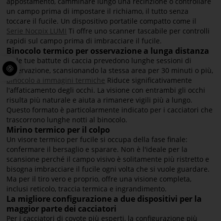
appostamento, camminare lungo una recinzione o controllare
un campo prima di impostare il richiamo, il tutto senza
toccare il fucile. Un dispositivo portatile compatto come il
Serie Nocpix LUMI
Ti offre uno scanner tascabile per controlli
rapidi sul campo prima di imbracciare il fucile.
Binocolo termico per osservazione a lunga distanza
Se le tue battute di caccia prevedono lunghe sessioni di
osservazione, scansionando la stessa area per 30 minuti o più,
binocolo a immagini termiche
Riduce significativamente
l'affaticamento degli occhi. La visione con entrambi gli occhi
risulta più naturale e aiuta a rimanere vigili più a lungo.
Questo formato è particolarmente indicato per i cacciatori che
trascorrono lunghe notti al binocolo.
Mirino termico per il colpo
Un visore termico per fucile si occupa della fase finale:
confermare il bersaglio e sparare. Non è l'ideale per la
scansione perché il campo visivo è solitamente più ristretto e
bisogna imbracciare il fucile ogni volta che si vuole guardare.
Ma per il tiro vero e proprio, offre una visione completa,
inclusi reticolo, traccia termica e ingrandimento.
La migliore configurazione a due dispositivi per la
maggior parte dei cacciatori
Per i cacciatori di coyote più esperti, la configurazione più