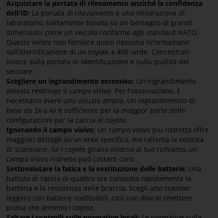
Acquistare la portata di rilevamento anziché la confidenza
dell'ID:
La portata di rilevamento è una misurazione di
laboratorio, solitamente basata su un bersaglio di grandi
dimensioni come un veicolo conforme agli standard NATO.
Questo valore non fornisce quasi nessuna informazione
sull'identificazione di un coyote a 400 iarde. Concentrati
invece sulla portata di identificazione e sulla qualità del
sensore.
Scegliere un ingrandimento eccessivo:
Un ingrandimento
elevato restringe il campo visivo. Per l'osservazione, è
necessario avere una visuale ampia. Un ingrandimento di
base da 2x a 4x è sufficiente per la maggior parte delle
configurazioni per la caccia al coyote.
Ignorando il campo visivo:
Un campo visivo più ristretto offre
maggiori dettagli su un'area specifica, ma rallenta la velocità
di scansione. Se i coyote girano intorno al tuo richiamo, un
campo visivo ristretto può costarti caro.
Sottovalutare la fatica e la sostituzione delle batterie:
Una
battuta di caccia di quattro ore consuma rapidamente la
batteria e la resistenza delle braccia. Scegli uno scanner
leggero con batterie sostituibili, così non dovrai smettere
prima che arrivino i coyote.
Saltare i controlli sulle normative locali:
Le normative sulla