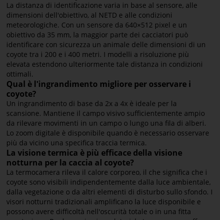
La distanza di identificazione varia in base al sensore, alle
dimensioni dell'obiettivo, al NETD e alle condizioni
meteorologiche. Con un sensore da 640×512 pixel e un
obiettivo da 35 mm, la maggior parte dei cacciatori può
identificare con sicurezza un animale delle dimensioni di un
coyote tra i 200 e i 400 metri. I modelli a risoluzione più
elevata estendono ulteriormente tale distanza in condizioni
ottimali.
Qual è l'ingrandimento migliore per osservare i
coyote?
Un ingrandimento di base da 2x a 4x è ideale per la
scansione. Mantiene il campo visivo sufficientemente ampio
da rilevare movimenti in un campo o lungo una fila di alberi.
Lo zoom digitale è disponibile quando è necessario osservare
più da vicino una specifica traccia termica.
La visione termica è più efficace della visione
notturna per la caccia al coyote?
La termocamera rileva il calore corporeo, il che significa che i
coyote sono visibili indipendentemente dalla luce ambientale,
dalla vegetazione o da altri elementi di disturbo sullo sfondo. I
visori notturni tradizionali amplificano la luce disponibile e
possono avere difficoltà nell'oscurità totale o in una fitta