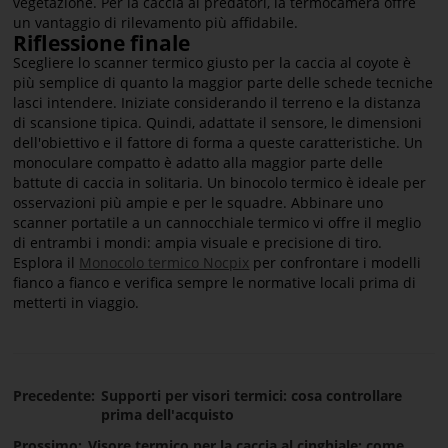
vegetazione. Per la caccia ai predatori, la termocamera offre
un vantaggio di rilevamento più affidabile.
Riflessione finale
Scegliere lo scanner termico giusto per la caccia al coyote è
più semplice di quanto la maggior parte delle schede tecniche
lasci intendere. Iniziate considerando il terreno e la distanza
di scansione tipica. Quindi, adattate il sensore, le dimensioni
dell'obiettivo e il fattore di forma a queste caratteristiche. Un
monoculare compatto è adatto alla maggior parte delle
battute di caccia in solitaria. Un binocolo termico è ideale per
osservazioni più ampie e per le squadre. Abbinare uno
scanner portatile a un cannocchiale termico vi offre il meglio
di entrambi i mondi: ampia visuale e precisione di tiro.
Esplora il
Monocolo termico Nocpix
per confrontare i modelli
fianco a fianco e verifica sempre le normative locali prima di
metterti in viaggio.
Precedente:
Supporti per visori termici: cosa controllare
prima dell'acquisto
Prossimo:
Visore termico per la caccia al cinghiale: come