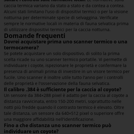
caccia termica variano da stato a stato e da contea a contea.
Alcuni stati limitano l'uso di dispositivi termici o per la visione
notturna per determinate specie di selvaggina. Verificate
sempre le normative locali in materia di fauna selvatica prima
di utilizzare dispositivi termici per la caccia notturna.
Domande frequenti
Dovrei acquistare prima uno scanner termico o una
termocamera?
Se potete acquistare un solo dispositivo, di solito la prima
scelta ricade su uno scanner termico portatile. Vi permette di
individuare i coyote, ispezionare le proprietà e confermare la
presenza di animali prima di investire in un visore termico per
fucile. Uno scanner è inoltre utile tutto l'anno per i controlli
delle proprietà e l'osservazione della fauna selvatica.
Il calibro .384 è sufficiente per la caccia al coyote?
Un sensore da 384×288 pixel è adatto per la caccia al coyote a
distanza ravvicinata, entro 150-200 metri, soprattutto nelle
notti più fredde quando il contrasto termico è elevato. Oltre
tale distanza, un sensore da 640×512 pixel o superiore offre
una maggiore affidabilità nell'identificazione.
Fino a che distanza uno scanner termico può
individuare un coyote?