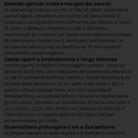
Aziende agricole miste e margini dei pascoli
Le aziende agricole con un mix di filari di alberi, recinzioni e
pascoli aperti richiedono uno scanner di fascia media. È
necessario un ingrandimento sufficiente per rilevare le tracce
di calore a distanze comprese tra 200 e 400 metri,
mantenendo al contempo un campo visivo abbastanza ampio
da individuare i coyote che si avvicinano lateralmente. Un
sensore da 640×512 con un obiettivo da 35 mm soddisfa
pienamente queste esigenze.
Campi aperti e avvistamento a lunga distanza
I terreni aperti richiedono una maggiore portata. Cerca un
obiettivo da 50 mm, una risoluzione del sensore più elevata e
un NETD (sensibilità termica) inferiore. Dovrai identificare un
animale delle dimensioni di un coyote a 400 iarde o più, e
questo richiede dettagli nitidi, non solo la portata di
rilevamento su una scheda tecnica. Se osservi regolarmente
grandi campi, considera un monoculare di fascia alta come il
Serie Nocpix VISTA
, che combina un sensore da 640×512 o
1280×1024 con un display AMOLED da 2560×2560 per
un'osservazione più nitida.
Osservazione prolungata o set a due persone
Le lunghe sessioni di osservazione e le battute di caccia in