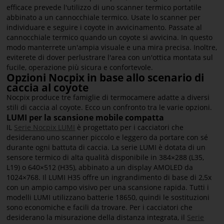
efficace prevede l'utilizzo di uno scanner termico portatile
abbinato a un cannocchiale termico. Usate lo scanner per
individuare e seguire i coyote in avvicinamento. Passate al
cannocchiale termico quando un coyote si avvicina. In questo
modo manterrete un'ampia visuale e una mira precisa. Inoltre,
eviterete di dover perlustrare l'area con un'ottica montata sul
fucile, operazione più sicura e confortevole.
Opzioni Nocpix in base allo scenario di
caccia al coyote
Nocpix produce tre famiglie di termocamere adatte a diversi
stili di caccia al coyote. Ecco un confronto tra le varie opzioni.
LUMI per la scansione mobile compatta
IL
Serie Nocpix LUMI
è progettato per i cacciatori che
desiderano uno scanner piccolo e leggero da portare con sé
durante ogni battuta di caccia. La serie LUMI è dotata di un
sensore termico di alta qualità disponibile in 384×288 (L35,
L19) o 640×512 (H35), abbinato a un display AMOLED da
1024×768. Il LUMI H35 offre un ingrandimento di base di 2,5x
con un ampio campo visivo per una scansione rapida. Tutti i
modelli LUMI utilizzano batterie 18650, quindi le sostituzioni
sono economiche e facili da trovare. Per i cacciatori che
desiderano la misurazione della distanza integrata, il
Serie