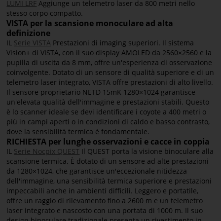
LUMI LRF
Aggiunge un telemetro laser da 800 metri nello
stesso corpo compatto.
VISTA per la scansione monoculare ad alta
definizione
IL
Serie VISTA
Prestazioni di imaging superiori. Il sistema
Vision+ di VISTA, con il suo display AMOLED da 2560×2560 e la
pupilla di uscita da 8 mm, offre un'esperienza di osservazione
coinvolgente. Dotato di un sensore di qualità superiore e di un
telemetro laser integrato, VISTA offre prestazioni di alto livello.
Il sensore proprietario NETD 15mK 1280×1024 garantisce
un'elevata qualità dell'immagine e prestazioni stabili. Questo
è lo scanner ideale se devi identificare i coyote a 400 metri o
più in campi aperti o in condizioni di caldo e basso contrasto,
dove la sensibilità termica è fondamentale.
RICHIESTA per lunghe osservazioni e cacce in coppia
IL
Serie Nocpix QUEST
Il QUEST porta la visione binoculare alla
scansione termica. È dotato di un sensore ad alte prestazioni
da 1280×1024, che garantisce un'eccezionale nitidezza
dell'immagine, una sensibilità termica superiore e prestazioni
impeccabili anche in ambienti difficili. Leggero e portatile,
offre un raggio di rilevamento fino a 2600 m e un telemetro
laser integrato e nascosto con una portata di 1000 m. Il suo
design binoculare tradizionale presenta un rivestimento in