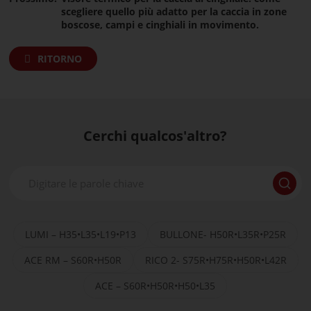
scegliere quello più adatto per la caccia in zone
boscose, campi e cinghiali in movimento.
RITORNO
Cerchi qualcos'altro?
LUMI – H35•L35•L19•P13
BULLONE- H50R•L35R•P25R
ACE RM – S60R•H50R
RICO 2- S75R•H75R•H50R•L42R
ACE – S60R•H50R•H50•L35