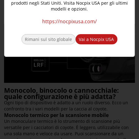
prodotti negli Stati Uniti. Visita Nocpix USA per gli ultimi
cacciate in terreni aperti o avete bisogno di distanze precise
modelli e opzioni.
per la compensazione della caduta del proiettile, un modello
LRF si giustifica il suo prezzo.
https://nocpixusa.com/
Rimani sul sito globale
Vai a Nocpix USA
Monocolo, binocolo o cannocchiale:
quale configurazione è più adatta?
Ogni tipo di dispositivo è adatto a un ruolo diverso. Ecco un
confronto tra i vari modelli per la caccia al coyote.
Monocolo termico per la scansione mobile
Un monoculare termico è lo strumento di scansione più
versatile per i cacciatori di coyote. È leggero, utilizzabile con
una sola mano e veloce da usare. Puoi scansionare da un