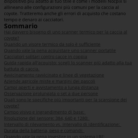
dispositivo più adatto al tuo stile e come i modelli Nocpix si
allineano alle configurazioni più comuni per la caccia al
coyote. Tratteremo anche gli errori di acquisto che costano
tempo e denaro ai cacciatori.
Sommario
Hai davvero bisogno di uno scanner termico per la caccia al
coyote?
Quando un visore termico da solo è sufficiente
Quando vale la pena acquistare uno scanner portatile
Cacciatori solitari contro cacce in coppia
Guida rapida all'acquisto: scegli lo scanner più adatto alla tua
battuta di caccia.
Avvicinamento ravvicinato e linee di vegetazione
Aziende agricole miste e margini dei pascoli
Campi aperti e avvistamento a lunga distanza
Osservazione prolungata o set a due persone
Quali sono le specifiche più importanti per la scansione dei
coyote?
Campo visivo e ingrandimento di base:
Risoluzione del sensore: 384, 640 e 1280:
Intervallo di rilevamento vs. intervallo di identificazione:
Durata della batteria, peso e comandi:
Quando vale la pena investire in un sistema LRF: