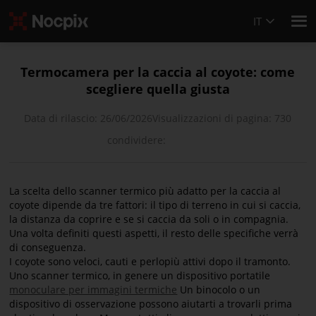
IT
Termocamera per la caccia al coyote: come
scegliere quella giusta
Data di rilascio: 26/06/2026
Visualizzazioni di pagina: 730
condividere:
La scelta dello scanner termico più adatto per la caccia al
coyote dipende da tre fattori: il tipo di terreno in cui si caccia,
la distanza da coprire e se si caccia da soli o in compagnia.
Una volta definiti questi aspetti, il resto delle specifiche verrà
di conseguenza.
I coyote sono veloci, cauti e perlopiù attivi dopo il tramonto.
Uno scanner termico, in genere un dispositivo portatile
monoculare per immagini termiche
Un binocolo o un
dispositivo di osservazione possono aiutarti a trovarli prima