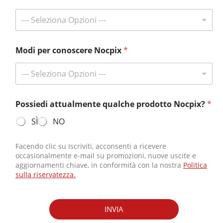
--- Seleziona Opzioni ---
Iscriviti e vinci alla grande!
Rimani aggiornato con Nocpix e avrai la possibilità di vincere i nostri
omaggi riservati agli abbonati.
Modi per conoscere Nocpix
*
Ricevi le ultime notizie
--- Seleziona Opzioni ---
Possiedi attualmente qualche prodotto Nocpix?
*
Contattaci
SÌ
NO
Tel:
+49 800 1806627
E-mail:
info@nocpix.com
Facendo clic su Iscriviti, acconsenti a ricevere
occasionalmente e-mail su promozioni, nuove uscite e
E-mail:
service@nocpix.com
(Solo per supporto tecnico)
aggiornamenti chiave, in conformità con la nostra
Politica
sulla riservatezza.
© 2026 Tutti i diritti riservati Inlumen Technologies Co., Ltd.
INVIA
politica sulla riservatezza