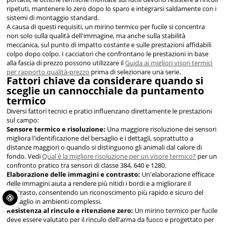
ripetuti, mantenere lo zero dopo lo sparo e integrarsi saldamente con i
sistemi di montaggio standard.
A causa di questi requisiti, un mirino termico per fucile si concentra
non solo sulla qualità dell'immagine, ma anche sulla stabilità
meccanica, sul punto di impatto costante e sulle prestazioni affidabili
colpo dopo colpo. I cacciatori che confrontano le prestazioni in base
alla fascia di prezzo possono utilizzare il
Guida ai migliori visori termici
per rapporto qualità-prezzo
prima di selezionare una serie.
Fattori chiave da considerare quando si
sceglie un cannocchiale da puntamento
termico
Diversi fattori tecnici e pratici influenzano direttamente le prestazioni
sul campo:
Sensore termico e risoluzione:
Una maggiore risoluzione dei sensori
migliora l'identificazione del bersaglio e i dettagli, soprattutto a
distanze maggiori o quando si distinguono gli animali dal calore di
fondo. Vedi
Qual è la migliore risoluzione per un visore termico?
per un
confronto pratico tra sensori di classe 384, 640 e 1280.
Elaborazione delle immagini e contrasto:
Un'elaborazione efficace
delle immagini aiuta a rendere più nitidi i bordi e a migliorare il
contrasto, consentendo un riconoscimento più rapido e sicuro del
bersaglio in ambienti complessi.
Resistenza al rinculo e ritenzione zero:
Un mirino termico per fucile
deve essere valutato per il rinculo dell'arma da fuoco e progettato per