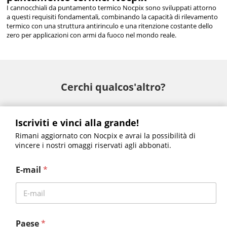
I cannocchiali da puntamento termico Nocpix sono sviluppati attorno
a questi requisiti fondamentali, combinando la capacità di rilevamento
termico con una struttura antirinculo e una ritenzione costante dello
zero per applicazioni con armi da fuoco nel mondo reale.
Cerchi qualcos'altro?
Iscriviti e vinci alla grande!
Rimani aggiornato con Nocpix e avrai la possibilità di
vincere i nostri omaggi riservati agli abbonati.
Motore M6T25S
RICO 2- S75R•H75R•H50R•L42R
E-mail
*
Vista – S50R•H50R•H50•H35R•H35
NOTTE – D70R
LUMI – H35•L35•L19•P13
Paese
*