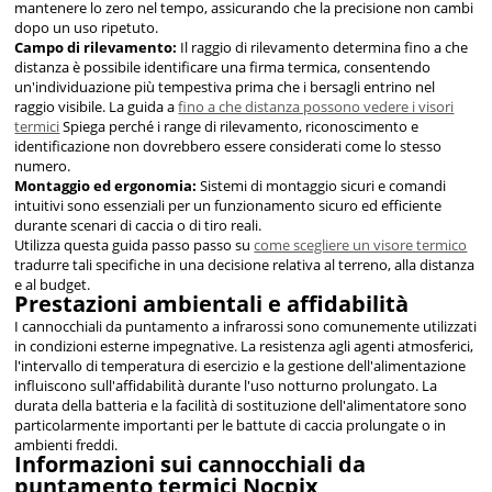
mantenere lo zero nel tempo, assicurando che la precisione non cambi
dopo un uso ripetuto.
Campo di rilevamento:
Il raggio di rilevamento determina fino a che
distanza è possibile identificare una firma termica, consentendo
un'individuazione più tempestiva prima che i bersagli entrino nel
raggio visibile. La guida a
fino a che distanza possono vedere i visori
termici
Spiega perché i range di rilevamento, riconoscimento e
identificazione non dovrebbero essere considerati come lo stesso
numero.
Montaggio ed ergonomia:
Sistemi di montaggio sicuri e comandi
intuitivi sono essenziali per un funzionamento sicuro ed efficiente
durante scenari di caccia o di tiro reali.
Utilizza questa guida passo passo su
come scegliere un visore termico
tradurre tali specifiche in una decisione relativa al terreno, alla distanza
e al budget.
Prestazioni ambientali e affidabilità
I cannocchiali da puntamento a infrarossi sono comunemente utilizzati
in condizioni esterne impegnative. La resistenza agli agenti atmosferici,
l'intervallo di temperatura di esercizio e la gestione dell'alimentazione
influiscono sull'affidabilità durante l'uso notturno prolungato. La
durata della batteria e la facilità di sostituzione dell'alimentatore sono
particolarmente importanti per le battute di caccia prolungate o in
ambienti freddi.
Informazioni sui cannocchiali da
puntamento termici Nocpix