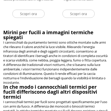
Scopri ora
Scopri ora
Mirini per fucili a immagini termiche
spiegati
I cannocchiali da puntamento termici sono ottiche montate sulle armi
che rilevano il calore anziché la luce visibile. Rilevando l'energia
infrarossa degli animali e degli oggetti circostanti, consentono ai
tiratori di identificare i bersagli anche in condizioni di completa oscurità
e scarsa visibilità, come nebbia, pioggia leggera, fumo o fitta copertura.
A differenza dei tradizionali visori notturni, che si basano sulla luce
ambientale, i visori termici funzionano indipendentemente dalle
condizioni di illuminazione. Questo li rende efficaci per la caccia
notturna e l'individuazione dei bersagli quando la visibilità è limitata o
incostante.
In che modo i cannocchiali termici per
fucili differiscono dagli altri dispositivi
termici
I cannocchiali termici per fucili sono progettati specificamente per l'uso
con armi da fuoco. A differenza dei monocoli o binocoli termici
portatili, le ottiche termiche montate sui fucili devono resistere a rinculi