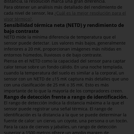
distancia, la resolución marca una gran diferencia.
Para obtener un análisis más detallado del rendimiento de
cada nivel de sensor, lea
¿Cuál es la mejor resolución para el
visor térmico?
.
Sensibilidad térmica neta (NETD) y rendimiento de
bajo contraste
NETD mide la mínima diferencia de temperatura que el
sensor puede detectar. Los valores más bajos, generalmente
inferiores a 20 mK, proporcionan imágenes más nítidas en
entornos húmedos, lluviosos o de bajo contraste.
Piensa en el NETD como la capacidad del sensor para captar
calor tenue sobre un fondo cálido. En una noche templada,
cuando la temperatura del suelo es similar a la corporal, un
sensor con un NETD de ≤15 mK captura más detalles que uno
con una clasificación de 25 mK o 35 mK. Esto es más
importante de lo que la mayoría de los compradores creen.
Rango de detección frente a rango de identificación.
El rango de detección indica la distancia máxima a la que el
sensor puede registrar una señal térmica. El rango de
identificación es la distancia a la que se puede determinar la
fuente de calor: un ciervo, un coyote, una persona o un tocón.
Para la caza de ciervos y jabalíes, un rango de detección
superior a 1500 metros ofrece un amplio margen de