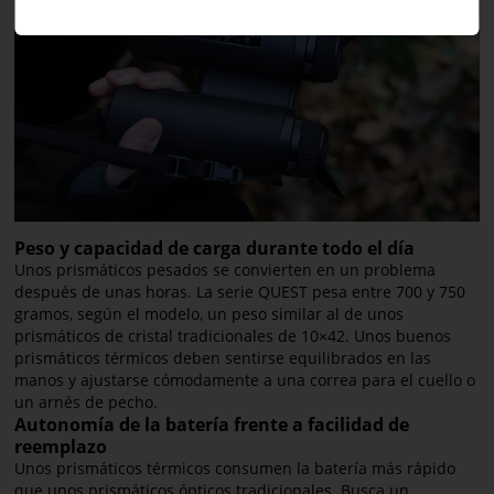
Peso y capacidad de carga durante todo el día
Unos prismáticos pesados se convierten en un problema
después de unas horas. La serie QUEST pesa entre 700 y 750
gramos, según el modelo, un peso similar al de unos
prismáticos de cristal tradicionales de 10×42. Unos buenos
prismáticos térmicos deben sentirse equilibrados en las
manos y ajustarse cómodamente a una correa para el cuello o
un arnés de pecho.
Autonomía de la batería frente a facilidad de
reemplazo
Unos prismáticos térmicos consumen la batería más rápido
que unos prismáticos ópticos tradicionales. Busca un