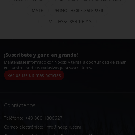
MATE
PERNO- H50R•L35R•P25R
LUMI – H35•L35•L19•P13
¡Suscríbete y gana en grande!
Manténgase informado con Nocpix y tenga la oportunidad de ganar
en nuestros sorteos exclusivos para suscriptores.
Reciba las últimas noticias
Contáctenos
Teléfono:
+49 800 1806627
Correo electrónico:
info@nocpix.com