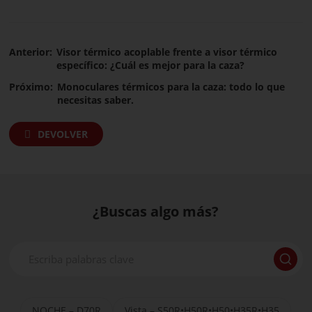
Anterior:
Visor térmico acoplable frente a visor térmico
específico: ¿Cuál es mejor para la caza?
Próximo:
Monoculares térmicos para la caza: todo lo que
necesitas saber.
DEVOLVER
¿Buscas algo más?
NOCHE – D70R
Vista – S50R•H50R•H50•H35R•H35