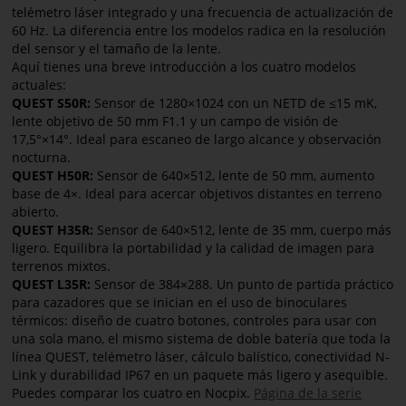
telémetro láser integrado y una frecuencia de actualización de
60 Hz. La diferencia entre los modelos radica en la resolución
del sensor y el tamaño de la lente.
Aquí tienes una breve introducción a los cuatro modelos
actuales:
QUEST S50R:
Sensor de 1280×1024 con un NETD de ≤15 mK,
lente objetivo de 50 mm F1.1 y un campo de visión de
17,5°×14°. Ideal para escaneo de largo alcance y observación
nocturna.
QUEST H50R:
Sensor de 640×512, lente de 50 mm, aumento
base de 4×. Ideal para acercar objetivos distantes en terreno
abierto.
QUEST H35R:
Sensor de 640×512, lente de 35 mm, cuerpo más
ligero. Equilibra la portabilidad y la calidad de imagen para
terrenos mixtos.
QUEST L35R:
Sensor de 384×288. Un punto de partida práctico
para cazadores que se inician en el uso de binoculares
térmicos: diseño de cuatro botones, controles para usar con
una sola mano, el mismo sistema de doble batería que toda la
línea QUEST, telémetro láser, cálculo balístico, conectividad N-
Link y durabilidad IP67 en un paquete más ligero y asequible.
Puedes comparar los cuatro en Nocpix.
Página de la serie