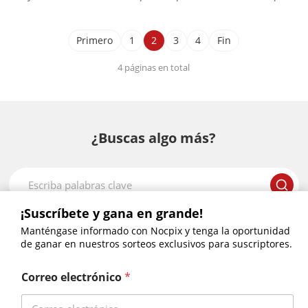
puede disminuir el contraste, difuminar los detalles y acortar
la distancia a la que se puede leer un objetivo con precisión.
Normalmente notará...
Primero
1
2
3
4
Fin
4 páginas en total
¿Buscas algo más?
¡Suscríbete y gana en grande!
Manténgase informado con Nocpix y tenga la oportunidad
Misión – S50R · H50R · H35R · L35R
de ganar en nuestros sorteos exclusivos para suscriptores.
LUMI – H35•L35•L19•P13
ACE – S60R•H50R•H50•L35
Correo electrónico
*
LUMI LRF-H35R•L35R
RICO 2-S75R•H75R•H50R•L42R