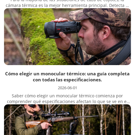
cámara térmica es la mejor herramienta principal. Detecta el
calor corporal a mayores distancias, funciona en total
oscuridad sin un iluminador infrarrojo y localiza a los coyotes
más rápidamente en campos fríos, matorrales y terrenos
accidentados.
Cómo elegir un monocular térmico: una guía completa
con todas las especificaciones.
2026-06-01
Saber cómo elegir un monocular térmico comienza por
comprender qué especificaciones afectan lo que se ve en el
campo y cuáles son solo publicidad engañosa. Un monocular
térmico es un dispositivo portátil que detecta el calor en lugar
de la luz...