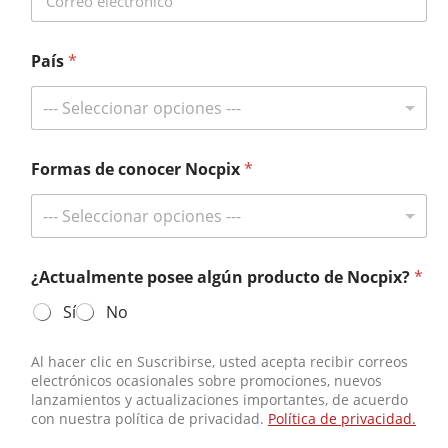
País
*
¡Suscríbete y gana en grande!
Manténgase informado con Nocpix y tenga la oportunidad de ganar
--- Seleccionar opciones ---
en nuestros sorteos exclusivos para suscriptores.
Reciba las últimas noticias
Formas de conocer Nocpix
*
--- Seleccionar opciones ---
Contáctenos
¿Actualmente posee algún producto de Nocpix?
*
Teléfono:
+49 800 1806627
Sí
No
Correo electrónico:
info@nocpix.com
Correo electrónico:
service@nocpix.com
(Solo para soporte
Al hacer clic en Suscribirse, usted acepta recibir correos
técnico)
electrónicos ocasionales sobre promociones, nuevos
lanzamientos y actualizaciones importantes, de acuerdo
con nuestra política de privacidad.
Política de privacidad.