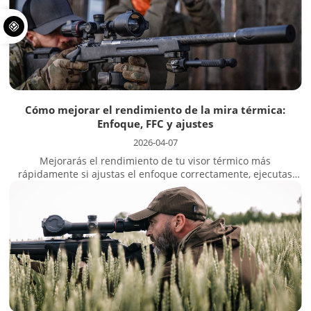
de...
Cómo mejorar el rendimiento de la mira térmica:
Enfoque, FFC y ajustes
2026-04-07
Mejorarás el rendimiento de tu visor térmico más
rápidamente si ajustas el enfoque correctamente, ejecutas
FFC cuando la imagen empieza a desviarse y ajustas la
configuración de imagen para el aire, el suelo y el fondo que
tienes delante. El orden óptimo es sencillo: ajusta la dioptría...