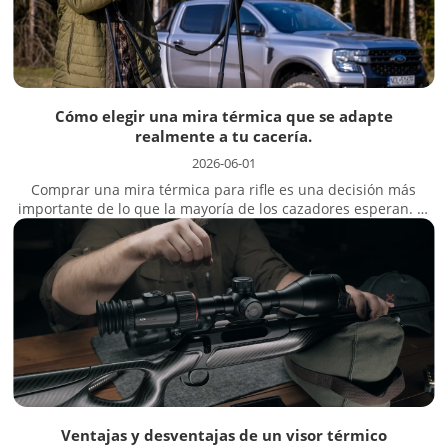
Cómo elegir una mira térmica que se adapte
realmente a tu cacería.
2026-06-01
Comprar una mira térmica para rifle es una decisión más
importante de lo que la mayoría de los cazadores esperan. El
mercado está lleno de especificaciones, niveles de sensores y
términos desconocidos, y el rango de precios se extiende
desde aproximadamente 1000 T/14T hasta más de 6000 T/14T.
Si estás tratando de averiguar...
Ventajas y desventajas de un visor térmico