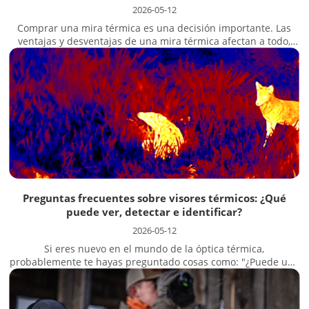
2026-05-12
Comprar una mira térmica es una decisión importante. Las
ventajas y desventajas de una mira térmica afectan a todo,
desde cómo detectas la presa hasta cuánto tiempo puedes
permanecer en el campo. No se trata solo de comparar
especificaciones, sino de decidir si...
Preguntas frecuentes sobre visores térmicos: ¿Qué
puede ver, detectar e identificar?
2026-05-12
Si eres nuevo en el mundo de la óptica térmica,
probablemente te hayas preguntado cosas como: "¿Puede una
mira térmica ver a través del cristal?" o "¿A qué distancia
puede identificar un ciervo?". No estás solo. Estas son las
preguntas más comunes que se hacen los cazadores antes