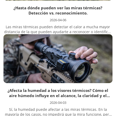
¿Hasta dónde pueden ver las miras térmicas?
Detección vs. reconocimiento.
2026-04-06
Las miras térmicas pueden detectar el calor a mucha mayor
distancia de la que pueden ayudarte a reconocer o identificar
un objetivo. Por eso, un alcance elevado que se anuncia en la
ficha técnica puede parecer impresionante, pero aun así no
ofrecer detalles útiles en el campo. En este...
¿Afecta la humedad a los visores térmicos? Cómo el
aire húmedo influye en el alcance, la claridad y el
rendimiento en condiciones reales.
2026-04-03
Sí, la humedad puede afectar a las miras térmicas. En la
mayoría de los casos, no impedirá que la mira funcione, pero