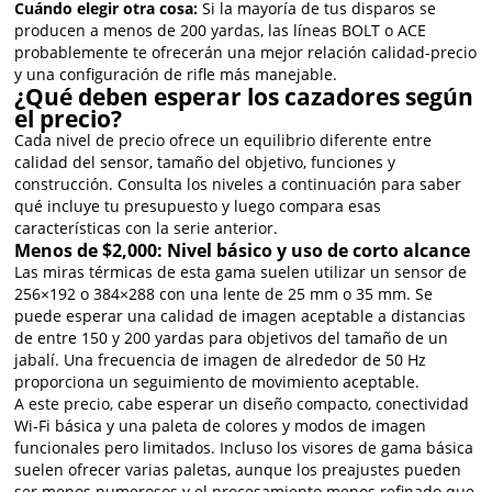
Cuándo elegir otra cosa:
Si la mayoría de tus disparos se
producen a menos de 200 yardas, las líneas BOLT o ACE
probablemente te ofrecerán una mejor relación calidad-precio
y una configuración de rifle más manejable.
¿Qué deben esperar los cazadores según
el precio?
Cada nivel de precio ofrece un equilibrio diferente entre
calidad del sensor, tamaño del objetivo, funciones y
construcción. Consulta los niveles a continuación para saber
qué incluye tu presupuesto y luego compara esas
características con la serie anterior.
Menos de $2,000: Nivel básico y uso de corto alcance
Las miras térmicas de esta gama suelen utilizar un sensor de
256×192 o 384×288 con una lente de 25 mm o 35 mm. Se
puede esperar una calidad de imagen aceptable a distancias
de entre 150 y 200 yardas para objetivos del tamaño de un
jabalí. Una frecuencia de imagen de alrededor de 50 Hz
proporciona un seguimiento de movimiento aceptable.
A este precio, cabe esperar un diseño compacto, conectividad
Wi-Fi básica y una paleta de colores y modos de imagen
funcionales pero limitados. Incluso los visores de gama básica
suelen ofrecer varias paletas, aunque los preajustes pueden
ser menos numerosos y el procesamiento menos refinado que