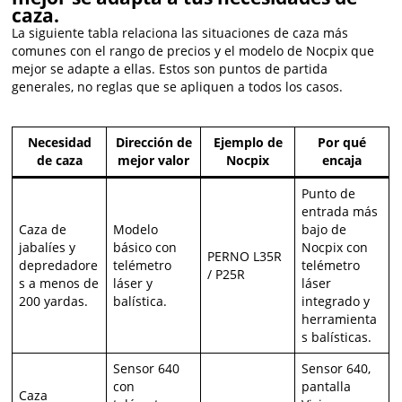
caza.
La siguiente tabla relaciona las situaciones de caza más
comunes con el rango de precios y el modelo de Nocpix que
mejor se adapte a ellas. Estos son puntos de partida
generales, no reglas que se apliquen a todos los casos.
Necesidad
Dirección de
Ejemplo de
Por qué
de caza
mejor valor
Nocpix
encaja
Punto de
entrada más
Caza de
Modelo
bajo de
jabalíes y
básico con
Nocpix con
PERNO L35R
depredadore
telémetro
telémetro
/ P25R
s a menos de
láser y
láser
200 yardas.
balística.
integrado y
herramienta
s balísticas.
Sensor 640
Sensor 640,
con
pantalla
Caza