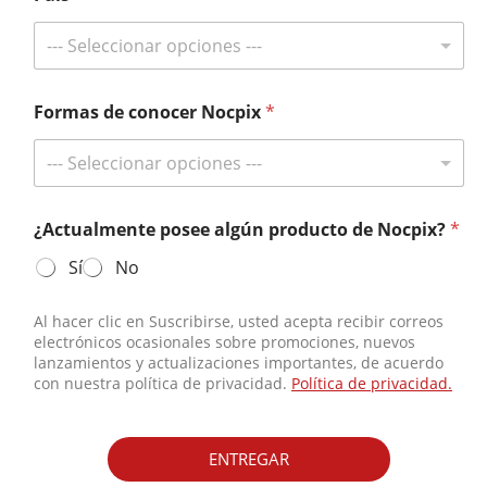
¡Suscríbete y gana en grande!
Manténgase informado con Nocpix y tenga la oportunidad de ganar
--- Seleccionar opciones ---
en nuestros sorteos exclusivos para suscriptores.
Reciba las últimas noticias
Formas de conocer Nocpix
*
--- Seleccionar opciones ---
Contáctenos
¿Actualmente posee algún producto de Nocpix?
*
Teléfono:
+49 800 1806627
Sí
No
Correo electrónico:
info@nocpix.com
Correo electrónico:
service@nocpix.com
(Solo para soporte
Al hacer clic en Suscribirse, usted acepta recibir correos
técnico)
electrónicos ocasionales sobre promociones, nuevos
lanzamientos y actualizaciones importantes, de acuerdo
con nuestra política de privacidad.
Política de privacidad.
© 2026 Todos los derechos reservados Inlumen Technologies
Co., Ltd.
ENTREGAR
política de privacidad