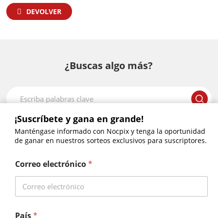
DEVOLVER
¿Buscas algo más?
¡Suscríbete y gana en grande!
Manténgase informado con Nocpix y tenga la oportunidad
ACE RM – S60R•H50R
LUMI LRF-H35R•L35R
de ganar en nuestros sorteos exclusivos para suscriptores.
LUMI – H35•L35•L19•P13
Correo electrónico
*
Misión – S50R · H50R · H35R · L35R
NOCHE – D70R
País
*