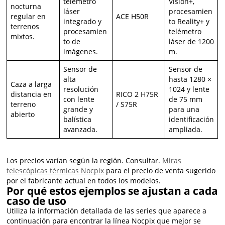
telémetro
Vision+,
nocturna
láser
procesamien
regular en
ACE H50R
integrado y
to Reality+ y
terrenos
procesamien
telémetro
mixtos.
to de
láser de 1200
imágenes.
m.
Sensor de
Sensor de
alta
hasta 1280 ×
Caza a larga
resolución
1024 y lente
distancia en
RICO 2 H75R
con lente
de 75 mm
terreno
/ S75R
grande y
para una
abierto
balística
identificación
avanzada.
ampliada.
Los precios varían según la región. Consultar.
Miras
telescópicas térmicas Nocpix
para el precio de venta sugerido
por el fabricante actual en todos los modelos.
Por qué estos ejemplos se ajustan a cada
caso de uso
Utiliza la información detallada de las series que aparece a
continuación para encontrar la línea Nocpix que mejor se