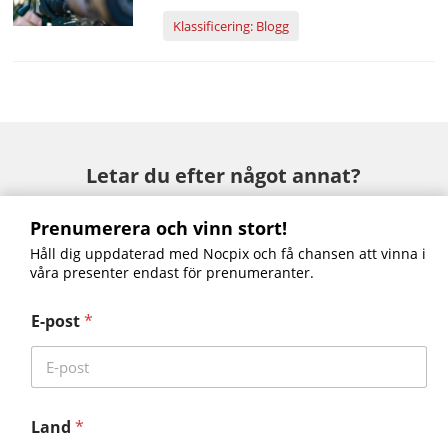
utsidan av objektivlinsen, vilket kan leda till
Klassificering: Blogg
felinriktning mellan laserstrålen och
värmebildsystemets optiska axel. Till
exempel, när en jägare observerar ett mål
genom värmeavbildningsenheten, om
laserstrålen är misal...
Letar du efter något annat?
Prenumerera och vinn stort!
Håll dig uppdaterad med Nocpix och få chansen att vinna i
våra presenter endast för prenumeranter.
LUMI – H35•L35•L19•P13
BULT - H50R•L35R•P25R
E-post
*
Serie Mate
SLIM – H35•L35
ACE RM – S60R•H50R
Land
*