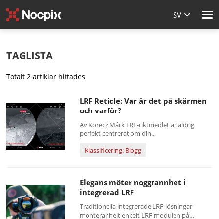
SV
TAGLISTA
Totalt 2 artiklar hittades
LRF Reticle: Var är det på skärmen
och varför?
Av Korecz Márk LRF-riktmedlet är aldrig
perfekt centrerat om din
laseravståndsmätare är en inbyggd typ.
Klassificering: Blogg
Externa LRF:er är olika. Dessa inbyggda
avståndsmätare är svetsade in i/på enhetens
hölje. Tillverkaren justerar den så centrerad
som möjligt på fabriken. Men tänk att oavsett
Elegans möter noggrannhet i
hur...
integrerad LRF
Traditionella integrerade LRF-lösningar
monterar helt enkelt LRF-modulen på