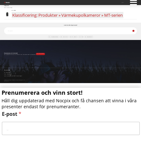
SV
TAGLISTA
Totalt 1 artiklar hittades
MT – M6T25S
Klassificering: Produkter » Värmekupolkameror » MT-serien
Letar du efter något annat?
Vista – S50R•H50R•H50•H35R•H35
LUMI – H35•L35•L19•P13
LUMI LRF – H35R•L35R
NITE – D70R
ACE – S60R•H50R•H50•L35
Prenumerera och vinn stort!
Få de senaste nyheterna
Håll dig uppdaterad med Nocpix och få chansen att vinna i våra presenter endast för prenumeranter.
Kontakta oss
Tel:
+49 800 1806627
E-post:
info@nocpix.com
E-post:
service@nocpix.com
(Endast för teknisk support)
© 2026 Alla rättigheter förbehållna Inlumen Technologies Co., Ltd.
Sekretesspolicy
Prenumerera och vinn stort!
Håll dig uppdaterad med Nocpix och få chansen att vinna i våra
presenter endast för prenumeranter.
E-post
*