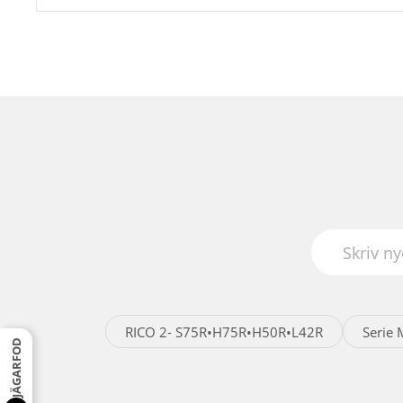
RICO 2- S75R•H75R•H50R•L42R
Serie 
JÄGARFOD