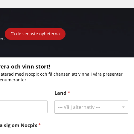
Få de senaste nyheterna
er.
ra och vinn stort!
daterad med Nocpix och få chansen att vinna i våra presenter
Var man kan köpa
renumeranter.
Land
*
Kontakta oss
Tel:
+49 800 1806627
--- Välj alternativ ---
E-post:
info@nocpix.com
E-post:
service@nocpix.com
(Endast för teknisk
ära sig om Nocpix
*
support)