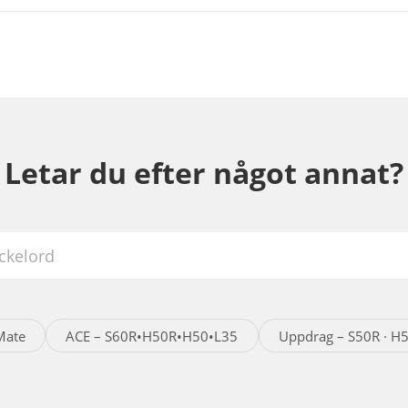
Letar du efter något annat?
Mate
ACE – S60R•H50R•H50•L35
Uppdrag – S50R · H5