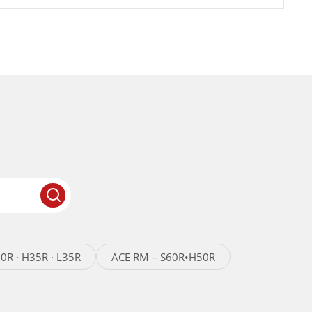
0R · H35R · L35R
ACE RM – S60R•H50R