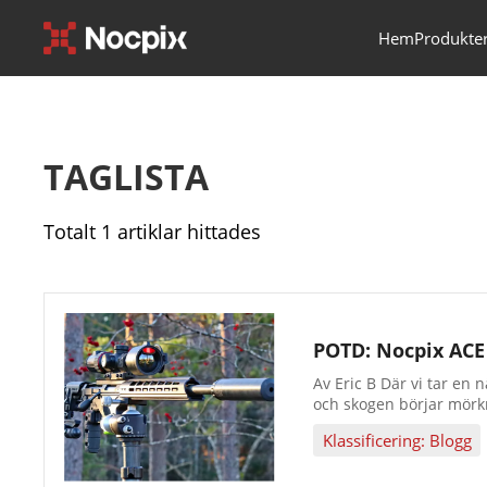
Hem
Produkte
TAGLISTA
Totalt 1 artiklar hittades
POTD: Nocpix ACE
Av Eric B Där vi tar en
och skogen börjar mörkna
svårfångade djur...
Klassificering: Blogg