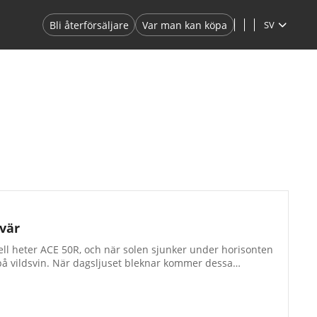
Bli återförsäljare
Var man kan köpa
SV
vär
ell heter ACE 50R, och när solen sjunker under horisonten
kt på vildsvin. När dagsljuset bleknar kommer dessa