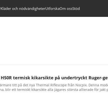
r
Kläder och nödvändigheter
Utforska
Om oss
Stöd
 H50R termisk kikarsikte på undertryckt Ruger-ge
 närmare titt på det nya Thermal Riflescope från Nocpix. Denna mod
, blir ett termiskt kikarsikte alla jägares största allierade för ja