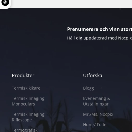
Prenumerera och vinn stort
Håll dig uppdaterad med Nocpix 
Produkter
Utforska
Termisk kikare
Blogg
Termisk lmaging
Evenemang &
Monoculars
Utställningar
Termisk lmaging
Mr./Ms. Nocpix
Riflescope
Hunts' Foder
Termografisk