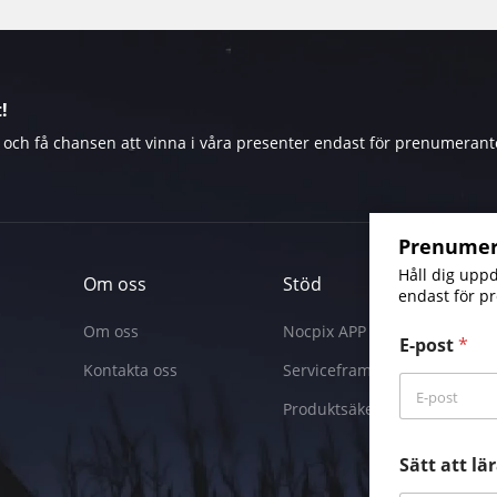
!
och få chansen att vinna i våra presenter endast för prenumerant
Prenumere
Håll dig upp
Om oss
Stöd
endast för p
Om oss
Nocpix APP
E-post
*
Kontakta oss
Serviceframsteg
Produktsäkerhetscenter
Sätt att l