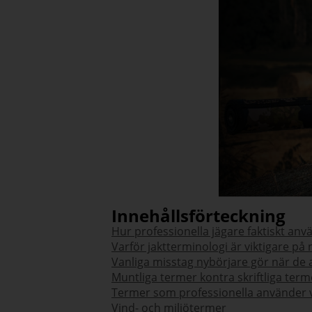
Innehållsförteckning
Hur professionella jägare faktiskt anv
Varför jaktterminologi är viktigare på 
Vanliga misstag nybörjare gör när de
Muntliga termer kontra skriftliga term
Termer som professionella använder vi
Vind- och miljötermer