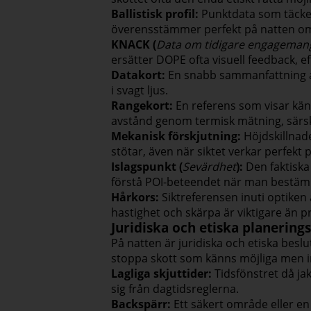
Ballistisk profil:
Punktdata som täcker 
överensstämmer perfekt på natten om
KNACK (
Data om tidigare engageman
ersätter DOPE ofta visuell feedback, e
Datakort:
En snabb sammanfattning av
i svagt ljus.
Rangekort:
En referens som visar känd
avstånd genom termisk mätning, särski
Mekanisk förskjutning:
Höjdskillnade
stötar, även när siktet verkar perfekt p
Islagspunkt (
Sevärdhet
):
Den faktiska 
förstå POI-beteendet när man bestämme
Hårkors:
Siktreferensen inuti optiken
hastighet och skärpa är viktigare än 
Juridiska och etiska planering
På natten är juridiska och etiska beslut
stoppa skott som känns möjliga men in
Lagliga skjuttider:
Tidsfönstret då jak
sig från dagtidsreglerna.
Backspärr:
Ett säkert område eller en 