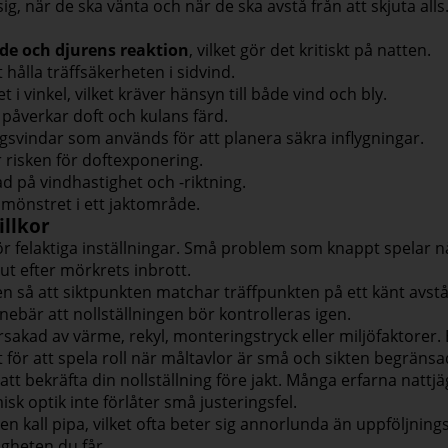
g, när de ska vänta och när de ska avstå från att skjuta alls
nde och djurens reaktion
, vilket gör det kritiskt på natten.
 hålla träffsäkerheten i sidvind.
 i vinkel, vilket kräver hänsyn till både vind och bly.
påverkar doft och kulans färd.
gsvindar som används för att planera säkra inflygningar.
 risken för doftexponering.
d på vindhastighet och -riktning.
önstret i ett jaktområde.
illkor
för felaktiga inställningar. Små problem som knappt spelar 
ut efter mörkrets inbrott.
en så att siktpunkten matchar träffpunkten på ett känt avstå
nnebär att nollställningen bör kontrolleras igen.
rsakad av värme, rekyl, monteringstryck eller miljöfaktorer.
gt för att spela roll när måltavlor är små och sikten begränsa
r att bekräfta din nollställning före jakt. Många erfarna nattj
sk optik inte förlåter små justeringsfel.
en kall pipa, vilket ofta beter sig annorlunda än uppföljnings
igheten du får.