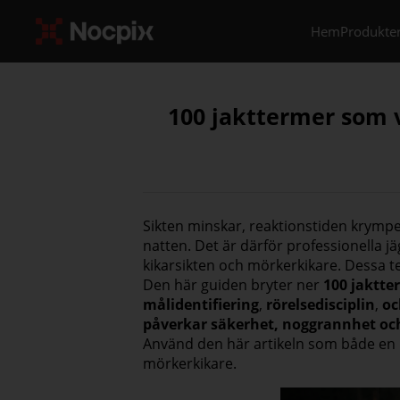
Hem
Produkte
100 jakttermer som v
Sikten minskar, reaktionstiden krympe
natten. Det är därför professionella jä
kikarsikten och mörkerkikare. Dessa t
Den här guiden bryter ner
100 jaktte
målidentifiering
,
rörelsedisciplin
,
oc
påverkar säkerhet, noggrannhet oc
Använd den här artikeln som både en
mörkerkikare.