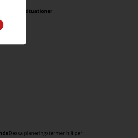
d djur.
 i verkliga situationer
.
nda
Dessa planeringstermer hjälper