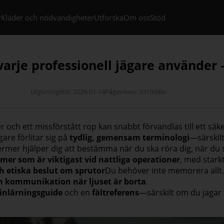
r
Kläder och nödvändigheter
Utforska
Om oss
Stöd
arje professionell jägare använder – 
Utgivningstid: 2026-01-14
Pageviews: 3310
dela:
r och ett missförstått rop kan snabbt förvandlas till ett s
gare förlitar sig på
tydlig, gemensam terminologi
—särskil
ermer hjälper dig att bestämma när du ska röra dig, när du 
rmer som är viktigast vid nattliga operationer
, med stark
h etiska beslut om sprutor
Du behöver inte memorera allt
h kommunikation när ljuset är borta
.
inlärningsguide
och en
fältreferens
—särskilt om du jagar 