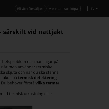
Bli återförsäljare
Var man kan köpa
SV
särskilt vid nattjakt
äkerhetsproblem när man jagar på
t när man använder termiska
ska skjuta och när du ska stanna.
t fokus på
termisk detektering
,
. Du behöver förstå
vilka termer
med termisk utrustning eller