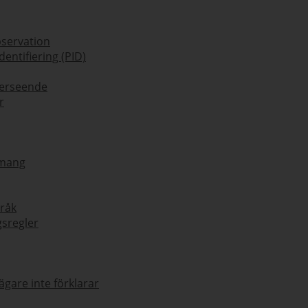
bservation
entifiering (PID)
kerseende
r
emang
råk
gsregler
gare inte förklarar