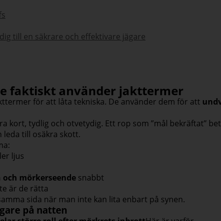
fs
ig till en säkrare och effektivare jägare
re faktiskt använder jakttermer
kttermer för att låta tekniska. De använder dem för att
undv
kort, tydlig och otvetydig. Ett rop som ”mål bekräftat” be
leda till osäkra skott.
ma:
er ljus
yn och mörkerseende
snabbt
e är de rätta
 samma sida när man inte kan lita enbart på synen.
igare på natten