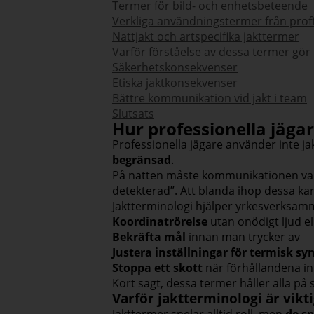
Termer för bild- och enhetsbeteende
Verkliga användningstermer från prof
Nattjakt och artspecifika jakttermer
Varför förståelse av dessa termer gör d
Säkerhetskonsekvenser
Etiska jaktkonsekvenser
Bättre kommunikation vid jakt i team
Slutsats
Hur professionella jäga
Professionella jägare använder inte ja
begränsad
.
På natten måste kommunikationen vara 
detekterad”. Att blanda ihop dessa kan 
Jaktterminologi hjälper yrkesverksam
Koordinatrörelse
utan onödigt ljud ell
Bekräfta mål
innan man trycker av
Justera inställningar för termisk s
Stoppa ett skott
när förhållandena int
Kort sagt, dessa termer håller alla på
Varför jaktterminologi är vikt