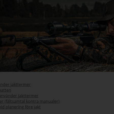
änder jakttermer
natten
 använder jakttermer
er (fältsamtal kontra manualer)
d planering före jakt