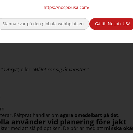
r
, förvirrande vegetation, terrängvärme eller människor me
https://nocpixusa.com/
r – det är att lära sig
vilka termer som faktiskt spelar roll
a termer (
Fältprat kontra manualer
)
digt olika sätt:
på fältet
och
under förberedelserna
.
Stanna kvar på den globala webbplatsen
Gå till Nocpix USA
 i realtid
, särskilt på natten:
, "avbryt",
eller
"Målet rör sig åt vänster."
g
am
sterar. Fältprat handlar om
agera omedelbart på det
.
la använder vid planering före jakt
jakter med att slå på optiken. De börjar med att
minska okä