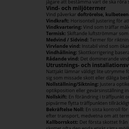
jägare att bestämma vart de ska röra si
Vind- och miljötermer
Vind påverkar
doftrörelse, kulbetee
Vindkraft:
Horisontell justering för att
Vindkvartering:
Vind som träffar målet
Termisk:
Skiftande luftströmmar som 
Medvind / Sidvind:
Termer för riktnin
Virvlande vind:
Instabil vind som ökar
Vindhållning:
Skottkorrigering basera
Rådande vind:
Det dominerande vindm
Utrustnings- och installationsv
Nattjakt lämnar väldigt lite utrymme 
sig som missade skott eller dåliga besl
Nollställning/Siktning:
Justera optik
optikposition eller gevärsinställning i
Nollskift:
En förändring i träffpunkt o
pipvärme flytta träffpunkten tillräckli
Bekräftelse Noll:
En sista kontroll fö
efter transport, medvetna om att termi
Kallborrskott:
Det första skottet från 
skottet ofta den enda etiskt rätta möjl