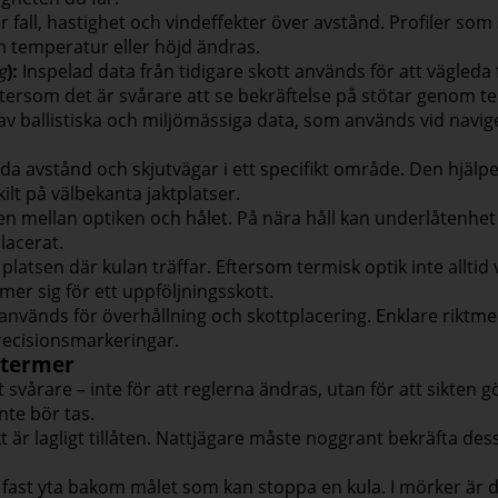
fall, hastighet och vindeffekter över avstånd. Profiler som
 temperatur eller höjd ändras.
g
):
Inspelad data från tidigare skott används för att vägleda
ftersom det är svårare att se bekräftelse på stötar genom t
 ballistiska och miljömässiga data, som används vid naviger
a avstånd och skjutvägar i ett specifikt område. Den hjälper
lt på välbekanta jaktplatser.
n mellan optiken och hålet. På nära håll kan underlåtenhet a
lacerat.
platsen där kulan träffar. Eftersom termisk optik inte alltid vis
r sig för ett uppföljningsskott.
 används för överhållning och skottplacering. Enklare riktme
precisionsmarkeringar.
stermer
 svårare – inte för att reglerna ändras, utan för att sikten g
te bör tas.
t är lagligt tillåten. Nattjägare måste noggrant bekräfta dess
fast yta bakom målet som kan stoppa en kula. I mörker är det l