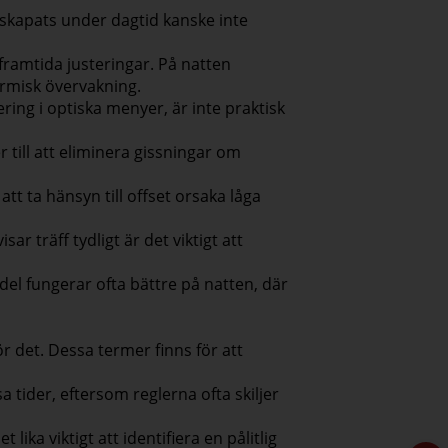
 skapats under dagtid kanske inte
 framtida justeringar. På natten
ermisk övervakning.
ing i optiska menyer, är inte praktisk
 till att eliminera gissningar om
tt ta hänsyn till offset orsaka låga
ar träff tydligt är det viktigt att
del fungerar ofta bättre på natten, där
ör det. Dessa termer finns för att
a tider, eftersom reglerna ofta skiljer
ika viktigt att identifiera en pålitlig