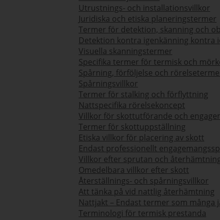
Utrustnings- och installationsvillkor
Juridiska och etiska planeringstermer
Termer för detektion, skanning och o
Detektion kontra igenkänning kontra id
Visuella skanningstermer
Specifika termer för termisk och mör
Spårning, förföljelse och rörelseterme
Spårningsvillkor
Termer för stalking och förflyttning
Nattspecifika rörelsekoncept
Villkor för skottutförande och engag
Termer för skottuppställning
Etiska villkor för placering av skott
Endast professionellt engagemangssp
Villkor efter sprutan och återhämtnin
Omedelbara villkor efter skott
Återställnings- och spårningsvillkor
Att tänka på vid nattlig återhämtning
Nattjakt – Endast termer som många jä
Terminologi för termisk prestanda