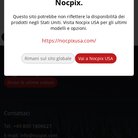
Nocpix.
ACE RM – S60R•H50R
BULLONE- H50R•L35R•P25R
SOTTILE – H35•L35
NOTTE – D70R
Questo sito potrebbe non riflettere la disponibilità dei
prodotti negli Stati Uniti. Visita Nocpix USA per gli ultimi
LUMI – H35•L35•L19•P13
modelli e opzioni.
https://nocpixusa.com/
Rimani sul sito globale
Vai a Nocpix USA
Iscriviti e vinci alla grande!
Rimani aggiornato con Nocpix e avrai la possibilità di vincere i nostri
omaggi riservati agli abbonati.
Ricevi le ultime notizie
Contattaci
Tel:
+49 800 1806627
E-mail:
info@nocpix.com