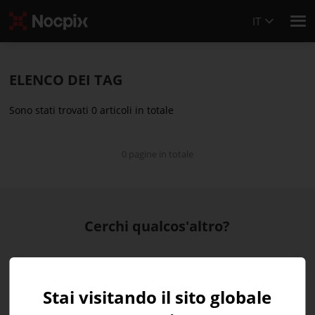
IT
ELENCO DEI TAG
Sono stati trovati 0 articoli in totale
0 pagine in totale
Cerchi qualcos'altro?
Stai visitando il sito globale