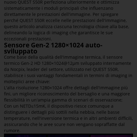
nuovo QUEST S50R perfeziona ulteriormente e ottimizza
sistematicamente i moduli principali che influenzano
direttamente le prestazioni dell'immagine. Per spiegare
perché QUEST S50R eccelle nelle prestazioni dell'immagine,
questo articolo analizza ciascuna tecnologia chiave alla base,
delineando la logica di imaging che garantisce le sue
eccezionali prestazioni.
Sensore Gen-2 1280×1024 auto-
sviluppato
Come base della qualità dell'immagine termica, il sensore
termico Gen-2 HD 1280×1024@12μm sviluppato internamente
da Nocpix, leader del settore, utilizzato nel QUEST S50R,
stabilisce i suoi vantaggi fondamentali in termini di imaging in
molteplici aree chiave:
L'alta risoluzione 1280×1024 offre dettagli dell'immagine più
fini, un migliore riconoscimento del bersaglio e una maggiore
flessibilità in un'ampia gamma di scenari di osservazione;
Con un NETD≤15mK, il dispositivo riesce comunque a
distinguere i dettagli più sottili nella nebbia, nelle basse
temperature, nell'inversione termica e in altri ambienti difficili,
assicurando che le aree scure non vengano sopraffatte dal
rumore.