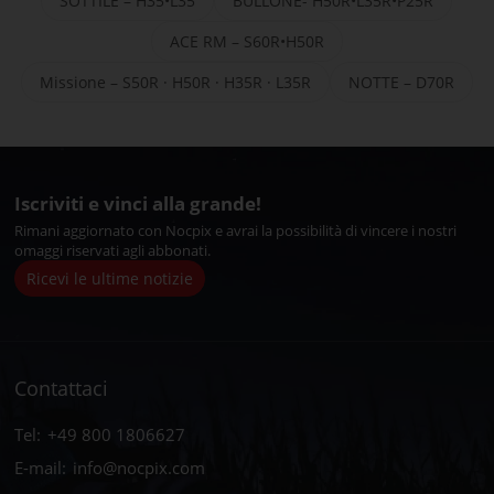
SOTTILE – H35•L35
BULLONE- H50R•L35R•P25R
ACE RM – S60R•H50R
Missione – S50R · H50R · H35R · L35R
NOTTE – D70R
Iscriviti e vinci alla grande!
Rimani aggiornato con Nocpix e avrai la possibilità di vincere i nostri
omaggi riservati agli abbonati.
Ricevi le ultime notizie
Contattaci
Tel:
+49 800 1806627
E-mail:
info@nocpix.com