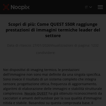
IT
Scopri di più: Come QUEST S50R raggiunge
prestazioni di immagini termiche leader del
settore
Data di rilascio: 27/01/2026
Visualizzazioni di pagina: 1232
condividere:
Nei dispositivi di imaging termico, le prestazioni
dell'immagine non sono mai definite da una singola specifica.
Sono invece il risultato di un sistema completo che integra
sensore, progettazione ottica, frequenza di aggiornamento,
algoritmi di elaborazione delle immagini e stabilità strutturale
complessiva.
Nocpix QUEST
ha già ottenuto riconoscimenti da
cacciatori e amanti dell'outdoor per la sua qualità d'immagine
nitida e stabile. Basandosi su questa comprovata base, il