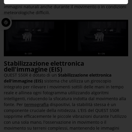
ottimizza attivamente le immagini, mantenendo stabilità e
immagini naturali anche durante il movimento o in condizioni
meteorologiche difficili.
Stabilizzazione elettronica
dell'immagine (EIS)
QUEST S50R è dotato di un
Stabilizzazione elettronica
dell'immagine (EIS)
sistema che utilizza un giroscopio
integrato per rilevare i movimenti sottili delle mani in tempo
reale e allinea ogni fotogramma utilizzando algoritmi
intelligenti, riducendo la sfocatura indotta dal movimento alla
fonte. Per
termografia
dispositivi, la stabilità stessa è un
componente cruciale della nitidezza. L'EIS del QUEST S50R
sopprime efficacemente le piccole vibrazioni durante l'utilizzo
con una sola mano, l'osservazione in movimento o il
movimento su terreni complessi, mantenendo le immagini