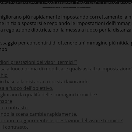
otti
Abbigliamento e articoli essenziali
Esplorare
Chi siamo
Support
Come migliorare le prestazioni di un visore termico: messa a fuoco, FFC e impostazioni
Data di rilascio: 2026-04-07
Visualizzazioni di pagina: 1805
condividere:
i migliorano più rapidamente impostando correttamente la m
e inizia a spostarsi e regolando le impostazioni dell'immagi
 regolazione diottrica, poi la messa a fuoco per la distanza,
aggio per consentirti di ottenere un'immagine più nitida per
mpo.
ori prestazioni dei visori termici"?
sa a fuoco prima di modificare qualsiasi altra impostazione
chio
in base alla distanza a cui stai lavorando.
a a fuoco dell'obiettivo.
igliorano la qualità delle immagini termiche?
ensore
à o contrasto.
uando la scena cambia rapidamente.
iorano maggiormente le prestazioni del visore termico?
 il contrasto.