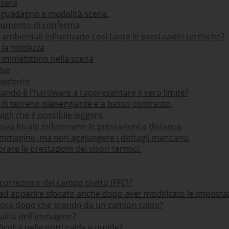
 sera
, guadagno e modalità scena.
rumento di conferma
ambientali influenzano così tanto le prestazioni termiche?
la nitidezza
si mimetizzino nella scena
lse
evidente
ando è l'hardware a rappresentare il vero limite?
i di terreno pianeggiante e a basso contrasto.
tagli che è possibile leggere.
ezza focale influenzano le prestazioni a distanza
immagine, ma non aggiungere i dettagli mancanti.
orare le prestazioni dei visori termici.
correzione del campo piatto (FFC)?
 ad apparire sfocato anche dopo aver modificato le imposta
iora dopo che scendo da un camion caldo?
alità dell'immagine?
ficoltà nelle notti calde e umide?