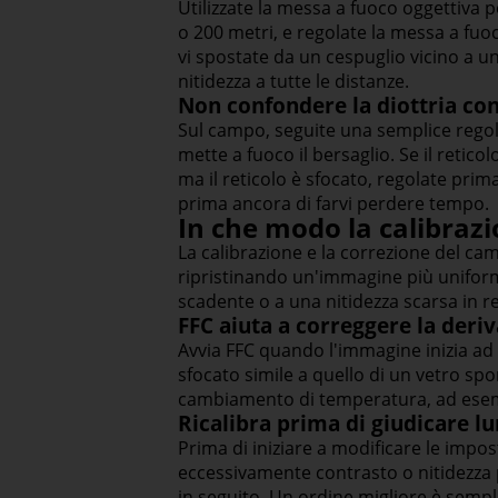
Utilizzate la messa a fuoco oggettiva 
o 200 metri, e regolate la messa a fuo
vi spostate da un cespuglio vicino a u
nitidezza a tutte le distanze.
Non confondere la diottria con
Sul campo, seguite una semplice regola
mette a fuoco il bersaglio. Se il retic
ma il reticolo è sfocato, regolate prim
prima ancora di farvi perdere tempo.
In che modo la calibrazi
La calibrazione e la correzione del ca
ripristinando un'immagine più unifor
scadente o a una nitidezza scarsa in re
FFC aiuta a correggere la deri
Avvia FFC quando l'immagine inizia ad
sfocato simile a quello di un vetro s
cambiamento di temperatura, ad esemp
Ricalibra prima di giudicare l
Prima di iniziare a modificare le impos
eccessivamente contrasto o nitidezza
in seguito. Un ordine migliore è sempli