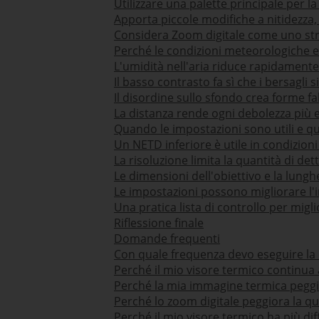
Utilizzare una palette principale per la
Apporta piccole modifiche a nitidezza
Considera Zoom digitale come uno st
Perché le condizioni meteorologiche e 
L'umidità nell'aria riduce rapidamente 
Il basso contrasto fa sì che i bersagli 
Il disordine sullo sfondo crea forme fa
La distanza rende ogni debolezza più 
Quando le impostazioni sono utili e qu
Un NETD inferiore è utile in condizion
La risoluzione limita la quantità di det
Le dimensioni dell'obiettivo e la lungh
Le impostazioni possono migliorare l'
Una pratica lista di controllo per migli
Riflessione finale
Domande frequenti
Con quale frequenza devo eseguire la 
Perché il mio visore termico continua
Perché la mia immagine termica pegg
Perché lo zoom digitale peggiora la qu
Perché il mio visore termico ha più dif