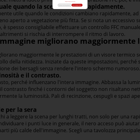
https://nocpixusa.com/
nuale quando la scena cambia rapidamente.
Rimani sul sito globale
Vai a Nocpix USA
ente utile quando le condizioni cambiano rapidamente, ad e
no aperto a vegetazione più fitta. Se si nota un eccessivo s
no, è spesso consigliabile effettuare un controllo FFC manual
ltrimenti si rischia di interrompere il ritmo di lavoro.
'immagine migliorano maggiormente le
liorano maggiormente le prestazioni di un visore termico so
rollo della nitidezza. Iniziate da queste impostazioni, perch
ione dei bersagli senza rendere l'intero schermo rumoroso
nosità e il contrasto.
asto, perché influenzano l'intera immagine. Abbassa la lumin
l contrasto finché i contorni del soggetto non risaltano ne
ermente la luminosità. Pali di recinzione, cespugli e spazi ap
e per la sera
cchi a leggere la scena per lunghi tratti, non solo per una ra
ndividuare i punti luce in generale, il nero acceso può aiutar
parti più calde dell'immagine. Scegli una tavolozza principal