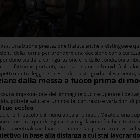
lcosa. Una buona prestazione ti aiuta anche a distinguere qu
ficienti della forma per prendere una decisione con sicurezza
ipendono sia dalla configurazione che dalle condizioni ambi
utti fattori importanti, ma lo sono anche l'umidità, il calor
petti mentre leggete il resto di questa guida: rilevamento, 
iare dalla messa a fuoco prima di mod
nessuna impostazione dell'immagine può recuperare i dettagl
ida, potrete valutare luminosità, contrasto e variazioni di p
l tuo occhio
do che il reticolo e il menu appaiano nitidi. Mirate a una s
ne in ombra, quindi regolate la regolazione finché il testo v
opo eventuali cambiamenti, come l'acquisto di nuovi occhial
iettivo in base alla distanza a cui stai lavorando