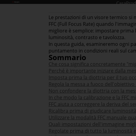
Casa
Prod
Le prestazioni di un visore termico s
FFC (Full Focus Rate) quando l'immagin
migliore è semplice: impostare prima la
luminosità, contrasto e tavolozza.
In questa guida, esamineremo ogni pass
puntamento in condizioni reali sul ca
Sommario
Che cosa significa concretamente "migli
Perché è importante iniziare dalla mes
Imposta prima la diottria per il tuo oc
Regola la messa a fuoco dell'obiettivo 
Non confondere la diottria con la mess
In che modo la calibrazione e la FFC m
FFC aiuta a correggere la deriva del s
Ricalibra prima di giudicare luminosit
Utilizzare la modalità FFC manuale q
Quali impostazioni dell'immagine migl
Regolate prima di tutto la luminosità e