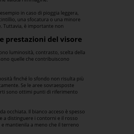
sempio in caso di pioggia leggera,
cintillio, una sfocatura o una minore
e. Tuttavia, è importante non
 prestazioni del visore
no luminosità, contrasto, scelta della
é sono quelle che contribuiscono
.
osità finché lo sfondo non risulta più
ttamente. Se le aree sovraesposte
erti sono ottimi punti di riferimento
pida occhiata. Il bianco acceso è spesso
e a distinguere i contorni e il rosso
e e mantienila a meno che il terreno