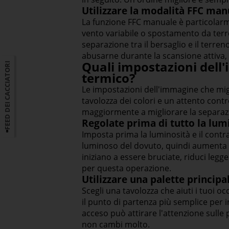
Utilizzare la modalità FFC ma
La funzione FFC manuale è particolarm
vento variabile o spostamento da terre
separazione tra il bersaglio e il terre
abusarne durante la scansione attiva, a
Quali impostazioni dell
FEED DEI CACCIATORI
termico?
Le impostazioni dell'immagine che mig
tavolozza dei colori e un attento cont
maggiormente a migliorare la separaz
Regolate prima di tutto la lumi
Imposta prima la luminosità e il contr
luminoso del dovuto, quindi aumenta i
iniziano a essere bruciate, riduci legg
per questa operazione.
Utilizzare una palette principal
Scegli una tavolozza che aiuti i tuoi o
il punto di partenza più semplice per i
acceso può attirare l'attenzione sulle 
non cambi molto.