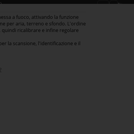
o
IT
Diventa un rivenditore
Dove acquistare
essa a fuoco, attivando la funzione
ne per aria, terreno e sfondo. L'ordine
 quindi ricalibrare e infine regolare
 la scansione, l'identificazione e il
?