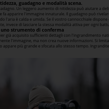
itidezza, guadagno e modalità scena.
uadagno. Un leggero aumento di nitidezza può aiutare a deline
e fa apparire l'immagine innaturale. Il guadagno può rivelar
l'aria è calda e umida. Se il vostro cannocchiale dispone d
e, invece di lasciare la stessa modalità attiva per ogni battu
 uno strumento di conferma
ver già acquisito sufficienti dettagli con l'ingrandimento na
ente l'immagine, ma non crea nuove informazioni. Si limita 
so appare più grande e sfocata allo stesso tempo. Ingrandit