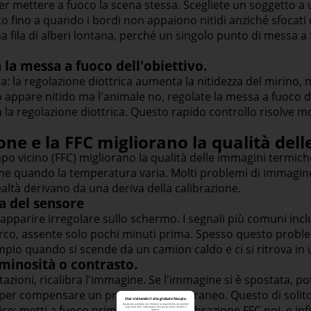
per mettere a fuoco la scena stessa. Scegliete un soggetto a
co fino a quando i bordi non appaiono nitidi anziché sfocati 
na fila di alberi lontana, perché un singolo punto di messa 
 la messa a fuoco dell'obiettivo.
: la regolazione diottrica aumenta la nitidezza del mirino, 
olo appare nitido ma l'animale no, regolate la messa a fuoco d
a la regolazione diottrica. Questo rapido controllo risolve m
one e la FFC migliorano la qualità de
mpo vicino (FFC) migliorano la qualità delle immagini termic
me quando la temperatura varia. Molti problemi di immagi
altà derivano da una deriva della calibrazione.
va del sensore
 apparire irregolare sullo schermo. I segnali più comuni in
porco, assente solo pochi minuti prima. Spesso questo prob
io quando si scende da un camion caldo e ci si ritrova in
uminosità o contrasto.
tazioni, ricalibra l'immagine. Se l'immagine si è spostata, pot
 per compensare un problema temporaneo. Questo di solito
Stai visitando il sito globale Nocpix.
ce: metti a fuoco prima, esegui la calibrazione FFC poi, e inf
Questo sito potrebbe non riflettere la disponibilità dei prodotti
negli Stati Uniti. Visita Nocpix USA per gli ultimi modelli e
opzioni.