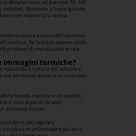
 una distanza nota, ad esempio 50, 100
o indistinti. Rimettete a fuoco quando
a fuoco non manterrà la stessa
mentre la messa a fuoco dell'obiettivo
ell'obiettivo. Se la scena appare nitida
olti problemi di impostazioni errate
lle immagini termiche?
he riducendo il rumore del sensore e
ne che sembrano dovuti a un contrasto
cludono bande, macchie o un aspetto
lema si nota dopo un brusco
 un ambiente freddo.
resti finire per regolare
 si traduce in un'immagine più dura
ine valuta l'immagine.