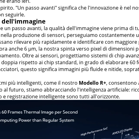
e erano ieri.
irito. "Un passo avanti" significa che l'innovazione è nel nos
on seguirle.
à dell'immagine
e un passo avanti, la qualità dell'immagine viene prima di t
 e nella produzione di sensori, perseguiamo costantemente u
ssano rilevare più rapidamente e identificare con maggiore 
a anche 6 µm, la nostra spinta verso pixel di dimensioni più
vamento. Oltre ai sensori, progettiamo sistemi di chip avan
doppia rispetto ai chip standard, in grado di elaborare 60
cciatori, questo significa immagini più fluide e nitide, sop
mi più intelligenti, come il nostro
Modello R+
, consentono a
 al futuro, stiamo abbracciando l'intelligenza artificiale:
 e registrazione intelligente sono tutti all'orizzonte.