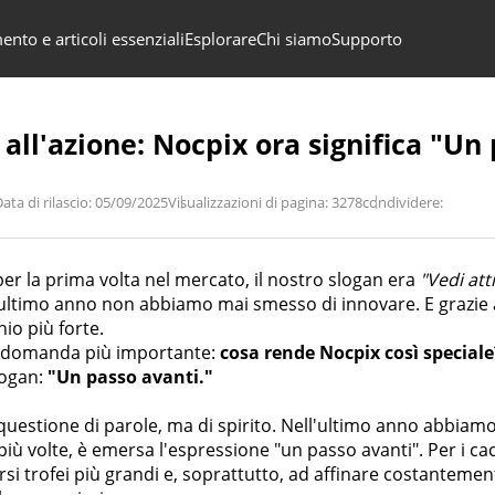
nto e articoli essenziali
Esplorare
Chi siamo
Supporto
 all'azione: Nocpix ora significa "Un
ata di rilascio: 05/09/2025
Visualizzazioni di pagina: 3278
condividere:
er la prima volta nel mercato, il nostro slogan era
"Vedi att
'ultimo anno non abbiamo mai smesso di innovare. E grazie a
io più forte.
a domanda più importante:
cosa rende Nocpix così speciale
logan:
"Un passo avanti."
estione di parole, ma di spirito. Nell'ultimo anno abbiam
 più volte, è emersa l'espressione "un passo avanti". Per i ca
si trofei più grandi e, soprattutto, ad affinare costantemen