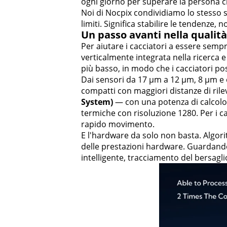
ogni giorno per superare la persona ch
Noi di Nocpix condividiamo lo stesso sp
limiti. Significa stabilire le tendenze, n
Un passo avanti nella qualit
Per aiutare i cacciatori a essere sempr
verticalmente integrata nella ricerca
più basso, in modo che i cacciatori po
Dai sensori da 17 µm a 12 µm, 8 µm e or
compatti con maggiori distanze di rile
System)
— con una potenza di calcolo 
termiche con risoluzione 1280. Per i ca
rapido movimento.
E l'hardware da solo non basta. Algorit
delle prestazioni hardware. Guardando
intelligente, tracciamento del bersaglio