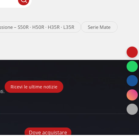
ssione – S50R · H50R · H35R · L35R
Serie Mate
Ricevi le ultime notizie
ti.
Dove acquistare