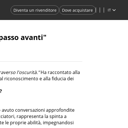
Diventa un rivenditore
Dove acquistare
IT
 passo avanti"
raverso l'oscurità."
Ha raccontato alla
l riconoscimento e alla fiducia dei
?
o avuto conversazioni approfondite
cciatori, rappresenta la spinta a
te le proprie abilità, impegnandosi