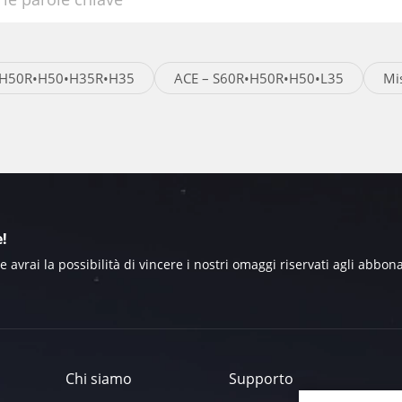
R•H50R•H50•H35R•H35
ACE – S60R•H50R•H50•L35
Mi
e!
avrai la possibilità di vincere i nostri omaggi riservati agli abbona
Chi siamo
Supporto