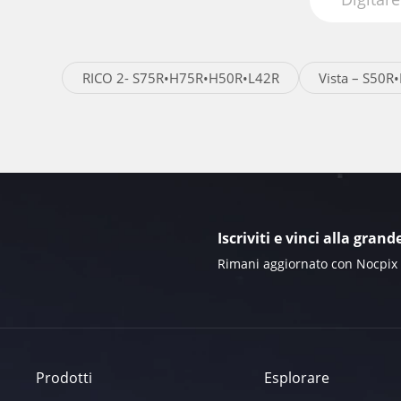
RICO 2- S75R•H75R•H50R•L42R
Vista – S50
Iscriviti e vinci alla grand
Rimani aggiornato con Nocpix e 
Prodotti
Esplorare