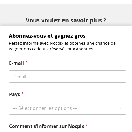
Vous voulez en savoir plus ?
Abonnez-vous et gagnez gros !
Restez informé avec Nocpix et obtenez une chance de
gagner nos cadeaux réservés aux abonnés.
MATE
Quête – S50R · H50R · H35R · L35R
E-mail
*
RICO 2- S75R•H75R•H50R•L42R
NITE – D70R
MT-M6T25S
Pays
*
--- Sélectionner les options ---
Abonnez-vous et gagnez gros !
Restez informé avec Nocpix et obtenez une chance de gagner nos
Comment s'informer sur Nocpix
*
cadeaux réservés aux abonnés.