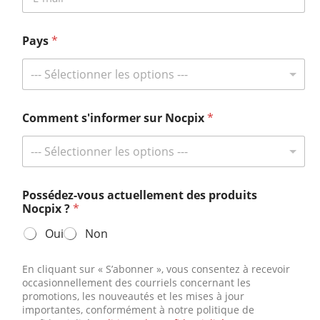
LUMI – H35•L35•L19•P13
Pays
*
--- Sélectionner les options ---
Abonnez-vous et gagnez gros !
Restez informé avec Nocpix et obtenez une chance de gagner nos
Comment s'informer sur Nocpix
*
cadeaux réservés aux abonnés.
Consultez les dernières actualités
--- Sélectionner les options ---
Possédez-vous actuellement des produits
Nocpix ?
*
Contactez-nous
Oui
Non
Tél.:
+49 800 1806627
E-mail:
info@nocpix.com
En cliquant sur « S’abonner », vous consentez à recevoir
occasionnellement des courriels concernant les
E-mail:
service@nocpix.com
(Uniquement pour le support
promotions, les nouveautés et les mises à jour
technique)
importantes, conformément à notre politique de