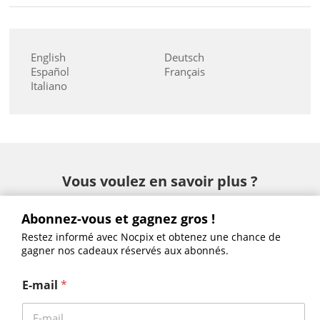
English
Deutsch
Español
Français
Italiano
Vous voulez en savoir plus ?
Abonnez-vous et gagnez gros !
Restez informé avec Nocpix et obtenez une chance de
gagner nos cadeaux réservés aux abonnés.
ACE – S60R•H50R•H50•L35
SLIM – H35•L35
E-mail
*
NITE – D70R
BOULON - H50R•L35R•P25R