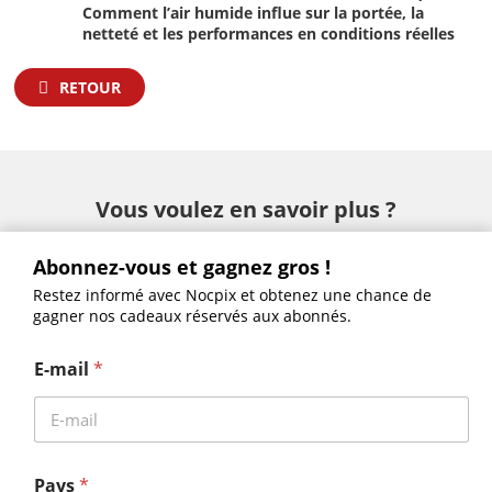
Comment l’air humide influe sur la portée, la
netteté et les performances en conditions réelles
RETOUR
Vous voulez en savoir plus ?
Abonnez-vous et gagnez gros !
Restez informé avec Nocpix et obtenez une chance de
gagner nos cadeaux réservés aux abonnés.
LUMI LRF – H35R•L35R
SLIM – H35•L35
E-mail
*
Quête – S50R · H50R · H35R · L35R
NITE – D70R
ACE RM – S60R•H50R
Pays
*