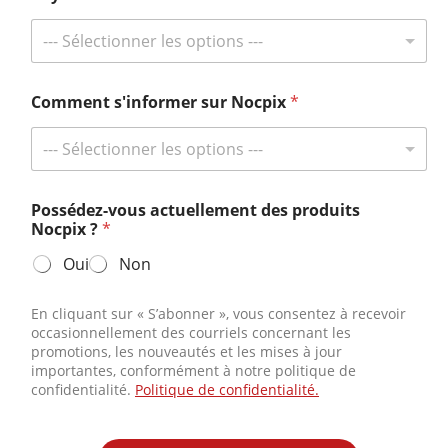
--- Sélectionner les options ---
Abonnez-vous et gagnez gros !
Restez informé avec Nocpix et obtenez une chance de gagner nos
Comment s'informer sur Nocpix
*
cadeaux réservés aux abonnés.
Consultez les dernières actualités
--- Sélectionner les options ---
Possédez-vous actuellement des produits
Nocpix ?
*
Contactez-nous
Oui
Non
Tél.:
+49 800 1806627
E-mail:
info@nocpix.com
En cliquant sur « S’abonner », vous consentez à recevoir
occasionnellement des courriels concernant les
E-mail:
service@nocpix.com
(Uniquement pour le support
promotions, les nouveautés et les mises à jour
technique)
importantes, conformément à notre politique de
confidentialité.
Politique de confidentialité.
© 2026 Tous droits réservés Inlumen Technologies Co., Ltd.