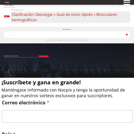
ES
LISTA DE ETIQUETAS
Se encontraron 1 artículos en total
Guía de inicio rápido de la serie QUEST
Clasificación: Descargar » Guía de inicio rápido » Binoculares
termográficos
¿Buscas algo más?
LUMI – H35•L35•L19•P13
ACE – S60R•H50R•H50•L35
NOCHE – D70R
Misión – S50R · H50R · H35R · L35R
MT-M6T25S
¡Suscríbete y gana en grande!
Reciba las últimas noticias
Manténgase informado con Nocpix y tenga la oportunidad de ganar en nuestros sorteos exclusivos para suscriptores.
Contáctenos
Teléfono:
+49 800 1806627
Correo electrónico:
info@nocpix.com
Correo electrónico:
service@nocpix.com
(Solo para soporte técnico)
¡Suscríbete y gana en grande!
© 2026 Todos los derechos reservados Inlumen Technologies Co., Ltd.
política de privacidad
Manténgase informado con Nocpix y tenga la oportunidad de
ganar en nuestros sorteos exclusivos para suscriptores.
Correo electrónico
*