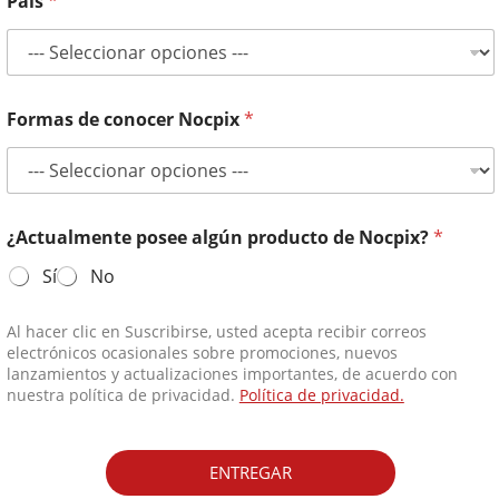
País
*
Contáctenos
Teléfono:
+49 800 1806627
Correo electrónico:
info@nocpix.com
Correo electrónico:
service@nocpix.com
(Solo para soporte técnico)
© 2026 Todos los derechos reservados Inlumen Technologies Co., Ltd.
política de privacidad
Formas de conocer Nocpix
*
¿Actualmente posee algún producto de Nocpix?
*
Sí
No
Al hacer clic en Suscribirse, usted acepta recibir correos
electrónicos ocasionales sobre promociones, nuevos
lanzamientos y actualizaciones importantes, de acuerdo con
nuestra política de privacidad.
Política de privacidad.
ENTREGAR