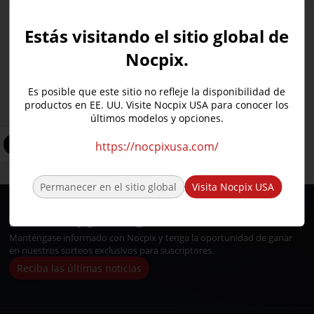
Estás visitando el sitio global de
Nocpix.
Es posible que este sitio no refleje la disponibilidad de
Vista – S50R•H50R•H50•H35R•H35
productos en EE. UU. Visite Nocpix USA para conocer los
PERNO- H50R•L35R•P25R
MATE
últimos modelos y opciones.
RICO 2-S75R•H75R•H50R•L42R
LUMI LRF-H35R•L35R
https://nocpixusa.com/
Permanecer en el sitio global
Visita Nocpix USA
¡Suscríbete y gana en grande!
Manténgase informado con Nocpix y tenga la oportunidad de ganar
en nuestros sorteos exclusivos para suscriptores.
Reciba las últimas noticias