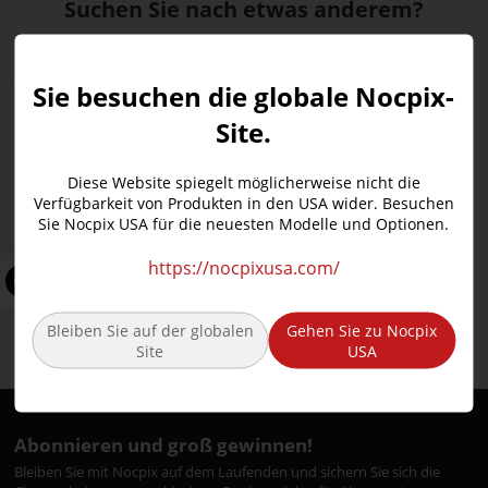
Suchen Sie nach etwas anderem?
Sie besuchen die globale Nocpix-
Site.
LUMI – H35•L35•L19•P13
Diese Website spiegelt möglicherweise nicht die
Verfügbarkeit von Produkten in den USA wider. Besuchen
RICO 2- S75R•H75R•H50R•L42R
Sie Nocpix USA für die neuesten Modelle und Optionen.
Quest – S50R · H50R · H35R · L35R
https://nocpixusa.com/
Vista – S50R•H50R•H50•H35R•H35
ACE RM – S60R•H50R
Bleiben Sie auf der globalen
Gehen Sie zu Nocpix
Site
USA
Abonnieren und groß gewinnen!
Bleiben Sie mit Nocpix auf dem Laufenden und sichern Sie sich die