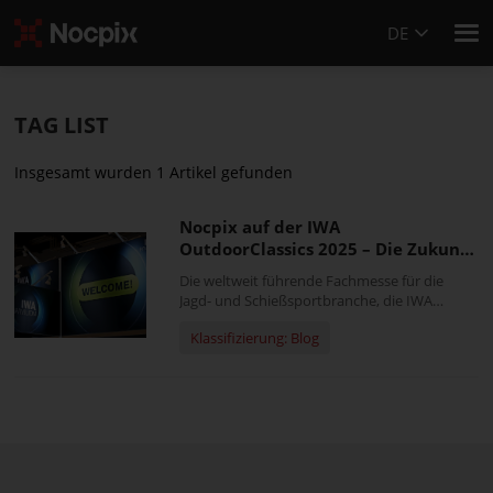
DE
TAG LIST
Insgesamt wurden 1 Artikel gefunden
Nocpix auf der IWA
OutdoorClassics 2025 – Die Zukunft
der Wärmebildtechnik neu
Die weltweit führende Fachmesse für die
definiert
Jagd- und Schießsportbranche, die IWA
OutdoorClassics 2025, findet vom 27. Februar
Klassifizierung: Blog
bis 2. März 2025 in Nürnberg statt. Als
Plattform, die die neuesten Innovationen im
Outdoor- und Schießsport vereint, legt die
diesjährige Veranstaltung einen starken
Fokus auf die Weiterentwicklung von...