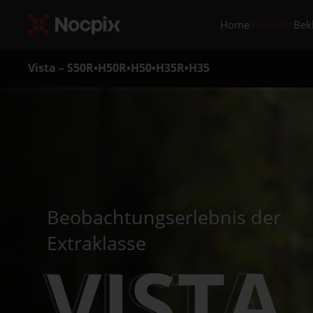
Home
Produkte
Bek
Vista – S50R•H50R•H50•H35R•H35
Beobachtungserlebnis der
Extraklasse
VISTA
VISTA