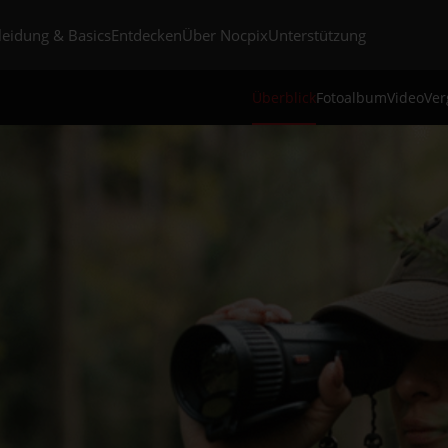
leidung & Basics
Entdecken
Über Nocpix
Unterstützung
Überblick
Fotoalbum
Video
Ver