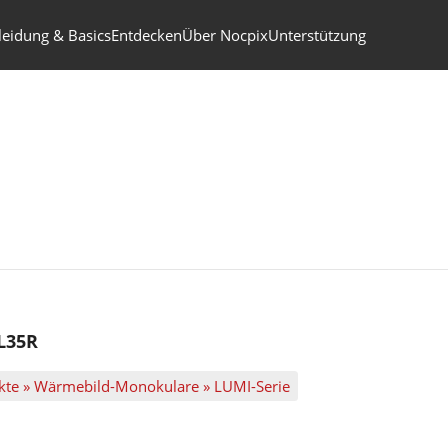
leidung & Basics
Entdecken
Über Nocpix
Unterstützung
L35R
dukte » Wärmebild-Monokulare » LUMI-Serie