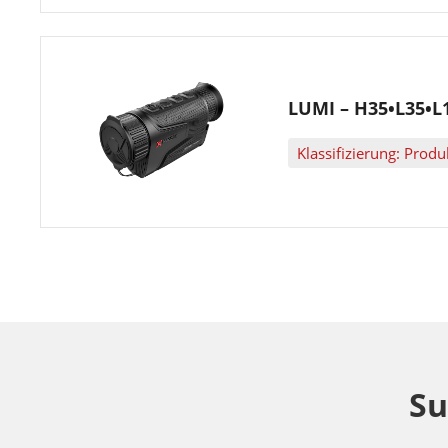
LUMI – H35•L35•L
Klassifizierung: Pro
Su