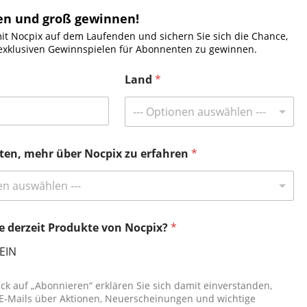
en und groß gewinnen!
Nocpix Filialfinder
mit Nocpix auf dem Laufenden und sichern Sie sich die Chance,
exklusiven Gewinnspielen für Abonnenten zu gewinnen.
Kontaktieren Sie uns
Land
*
Tel:
+49 800 1806627
--- Optionen auswählen ---
E-Mail:
info@nocpix.com
E-Mail:
service@nocpix.com
(Nur für den
technischen Support)
ten, mehr über Nocpix zu erfahren
*
en auswählen ---
ie derzeit Produkte von Nocpix?
*
EIN
ick auf „Abonnieren“ erklären Sie sich damit einverstanden,
 E-Mails über Aktionen, Neuerscheinungen und wichtige