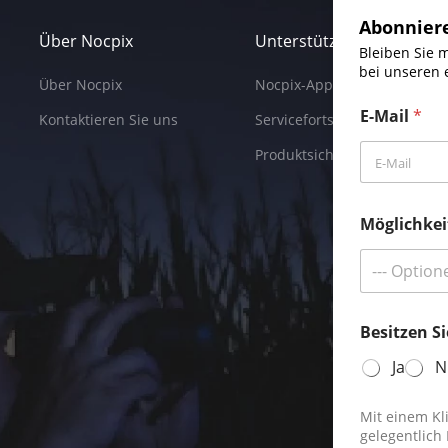
Abonnier
Über Nocpix
Unterstützung
Bleiben Sie 
bei unseren 
Über Nocpix
Nocpix-App
E-Mail
*
Kontaktieren Sie uns
Servicefortschritt
Produktsicherheitszentrum
Möglichkei
--- Option
Besitzen S
Ja
N
Mit einem Kl
gelegentlich