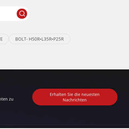
E
BOLT- H50R•L35R•P25R
Erhalten Sie die neuesten
nten zu
Nachrichten