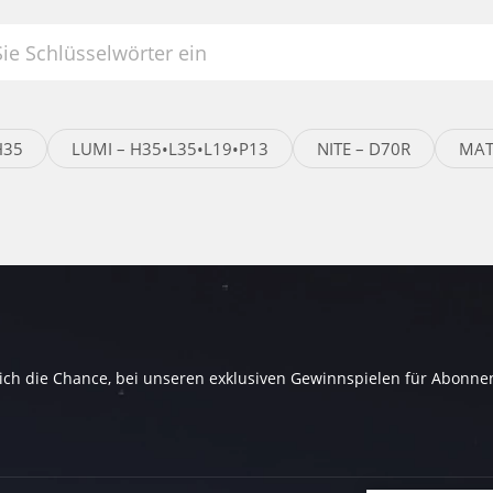
H35
LUMI – H35•L35•L19•P13
NITE – D70R
MAT
sich die Chance, bei unseren exklusiven Gewinnspielen für Abonne