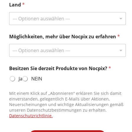
Land
*
Abonnieren und groß gewinnen!
--- Optionen auswählen ---
Bleiben Sie mit Nocpix auf dem Laufenden und sichern Sie sich die
Chance, bei unseren exklusiven Gewinnspielen für Abonnenten zu
gewinnen.
Möglichkeiten, mehr über Nocpix zu erfahren
*
Erhalten Sie die neuesten Nachrichten
--- Optionen auswählen ---
Besitzen Sie derzeit Produkte von Nocpix?
*
Kontaktieren Sie uns
Ja
NEIN
Tel:
+49 800 1806627
E-Mail:
info@nocpix.com
Mit einem Klick auf „Abonnieren“ erklären Sie sich damit
einverstanden, gelegentlich E-Mails über Aktionen,
E-Mail:
service@nocpix.com
(Nur für den technischen
Neuerscheinungen und wichtige Aktualisierungen gemäß
Support)
unseren Datenschutzbestimmungen zu erhalten.
Datenschutzrichtlinie.
© 2026 Alle Rechte vorbehalten Inlumen Technologies Co., Ltd.