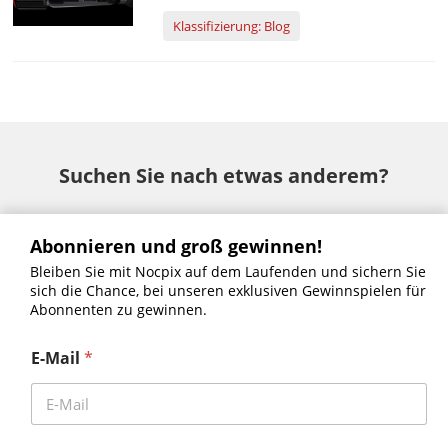
Technologien, um der Nachfrage nach
Klassifizierung: Blog
klarerer Fernbeobachtung gerecht zu
werden. Ein entscheidender Aspekt ist die
Fähigkeit, Ziele zu vergrößern, was für die
Jagd auf große Entfernungen und in
komplexen, geräuschvollen Umgebungen
unerlässlich ist. Die neuesten ... von Nocpix
Suchen Sie nach etwas anderem?
Abonnieren und groß gewinnen!
Bleiben Sie mit Nocpix auf dem Laufenden und sichern Sie
sich die Chance, bei unseren exklusiven Gewinnspielen für
Abonnenten zu gewinnen.
SLIM– H35•L35
Vista – S50R•H50R•H50•H35R•H35
ACE – S60R•H50R•H50•L35
BOLT- H50R•L35R•P25R
E-Mail
*
MT – M6T25S