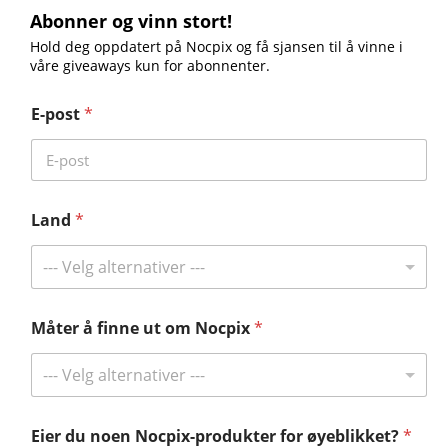
Abonner og vinn stort!
Hold deg oppdatert på Nocpix og få sjansen til å vinne i
MT – M6T25S
BOLT - H50R•L35R•P25R
våre giveaways kun for abonnenter.
LUMI LRF – H35R•L35R
ESS – S60R•H50R•H50•L35
E-post
*
RICO 2- S75R•H75R•H50R•L42R
Land
*
Abonner og vinn stort!
Hold deg oppdatert på Nocpix og få sjansen til å vinne i våre giveaways
--- Velg alternativer ---
kun for abonnenter.
Få de siste nyhetene
Måter å finne ut om Nocpix
*
--- Velg alternativer ---
Kontakt oss
Eier du noen Nocpix-produkter for øyeblikket?
*