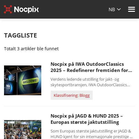
NB
TAGGLISTE
Totalt 3 artikler ble funnet
Nocpix på IWA OutdoorClassics
2025 – Redefinerer fremtiden for
termografi
Verdens ledende utstilling for jakt- og
skytesportbransjen, IWA OutdoorClassics
2025, skal finne sted i Nürnberg fra 27.
Klassifisering: Blogg
februar til 2. mars 2025. Som en plattform
som forener de nyeste innovasjonene innen
utendørs- og skytesport, vil årets
arrangement sette et sterkt fokus på
Nocpix på JAGD & HUND 2025 –
fremskritt...
Europas største jaktutstilling
Som Europas største jaktutstilling er JAGD &
HUND kjent for sin internasjonale prestisje og