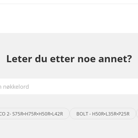
Leter du etter noe annet?
ICO 2- S75R•H75R•H50R•L42R
BOLT - H50R•L35R•P25R