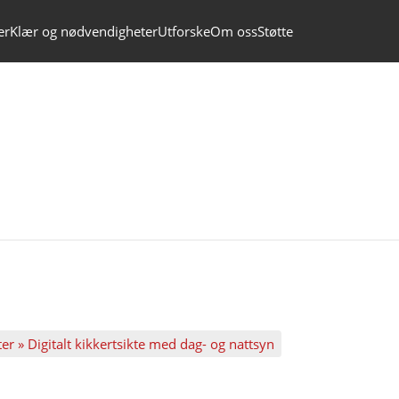
er
Klær og nødvendigheter
Utforske
Om oss
Støtte
ter » Digitalt kikkertsikte med dag- og nattsyn