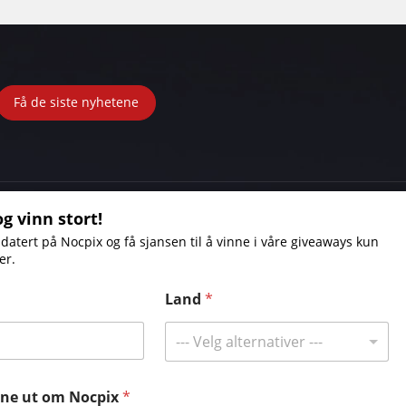
Få de siste nyhetene
g vinn stort!
Hvor kan man kjøpe
atert på Nocpix og få sjansen til å vinne i våre giveaways kun
er.
Kontakt oss
Land
*
Tlf:
+49 800 1806627
--- Velg alternativer ---
E-post:
info@nocpix.com
E-post:
service@nocpix.com
(Kun for teknisk
støtte)
nne ut om Nocpix
*