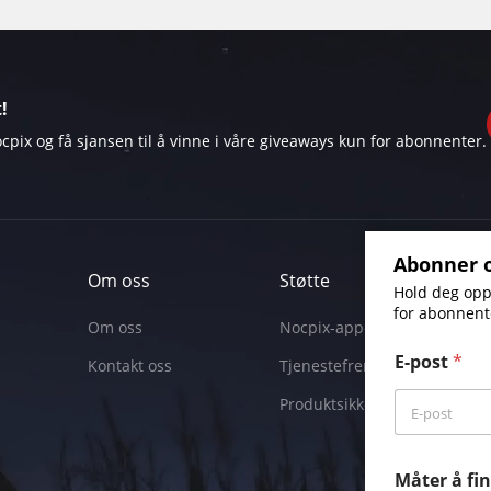
!
pix og få sjansen til å vinne i våre giveaways kun for abonnenter.
Abonner o
Om oss
Støtte
Hold deg oppd
for abonnent
Om oss
Nocpix-appen
E-post
*
Kontakt oss
Tjenestefremdrift
Produktsikkerhetssenter
Måter å fi