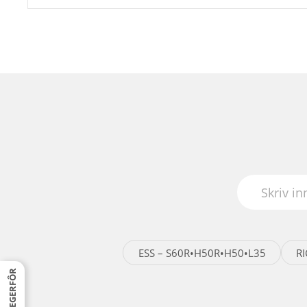
ESS – S60R•H50R•H50•L35
R
JEGERFÔR