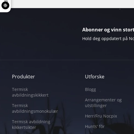
Abonner og vinn stort
Hold deg oppdatert på Noc
Produkter
Utforske
Termisk
Blogg
avbildningskikkert
Arrangementer og
Termisk
utstillinger
avbildningsmonokulær
Herr/Fru Nocpix
Termisk avbildning
Hunts' fôr
kikkertsikter