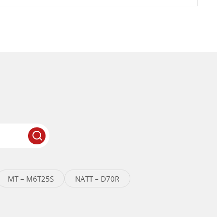
MT – M6T25S
NATT – D70R