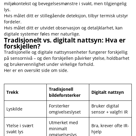
miljøkontekst og bevegelsesmønstre i svakt, men tilgjengelig
lys.
Hvis målet ditt er stillegående deteksjon, tilbyr termisk utstyr
fordeler.
Hvis målet ditt er utvidet observasjon og detaljklarhet, kan
digitale systemer føles mer naturlige.
Tradisjonelt vs. digitalt nattsyn: Hva er
forskjellen?
Tradisjonelle og digitale nattsynsenheter fungerer forskjellig
på sensornivå – og den forskjellen påvirker ytelse, holdbarhet
og brukervennlighet under virkelige forhold.
Her er en oversikt side om side.
Tradisjonell
Trekk
Digitalt nattsyn
bildeforsterker
Forsterker
Bruker digital
Lyskilde
omgivelseslyset
sensor + valgfri IR
Utmerket med
Ytelse i svært
Bra, krever ofte IR-
minimalt
svakt lys
hjelp
omgivelseslys