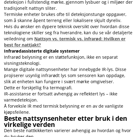
deteksjon i fullstendig mørke, gjennom lysbuer og i miljøer der
tradisjonelt nattsyn sliter.
Termiske enheter brukes ofte til deteksjonstunge oppgaver,
som å skanne åpent terreng eller lokalisere skjult dyreliv.
Hvis du ønsker en dypere teknisk oversikt over hvordan disse
teknologiene skiller seg fra hverandre, kan du se vår detaljerte
veiledning om
Nattsyn vs. termisk vs. infrarød: Hvilken er
best for nattjakt?
Infrarødassisterte digitale systemer
Infrarød belysning er en støttefunksjon, ikke en separat
visningsteknologi.
Mange digitale nattsynsenheter har innebygde IR-lys. Disse
projiserer usynlig infrarødt lys som sensoren kan oppdage,
slik at enheten kan fungere i svært mørke omgivelser.
Dette er forskjellig fra termografi.
IR-assistanse er fortsatt avhengig av reflektert lys – ikke
varmedeteksjon.
Å forveksle IR med termisk belysning er en av de vanligste
kjøpsfeilene.
Beste nattsynsenheter etter bruk i den
virkelige verden
Den beste nattkikkerten varierer avhengig av hvordan og hvor
du bruker den.