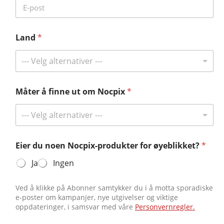
Land
*
Abonner og vinn stort!
Hold deg oppdatert på Nocpix og få sjansen til å vinne i våre giveaways
--- Velg alternativer ---
kun for abonnenter.
Få de siste nyhetene
Måter å finne ut om Nocpix
*
--- Velg alternativer ---
Kontakt oss
Eier du noen Nocpix-produkter for øyeblikket?
*
Tlf:
+49 800 1806627
Ja
Ingen
E-post:
info@nocpix.com
E-post:
service@nocpix.com
(Kun for teknisk støtte)
Ved å klikke på Abonner samtykker du i å motta sporadiske
e-poster om kampanjer, nye utgivelser og viktige
oppdateringer, i samsvar med våre
Personvernregler.
© 2026 Alle rettigheter forbeholdt Inlumen Technologies Co.,