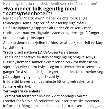
Hvor langt kan du realistisk identifisere et mål om natten?
Hva mener folk egentlig med
“nattsynsenheter”?
Når folk sier “nattkikkert”, mener de ofte forskjellige
teknologier som fungerer på helt forskjellige måter.
De fleste kjøpere grupperer alt under én etikett – men
tradisjonelt nattsyn, digitale systemer og termografi fungerer
etter separate prinsipper.
Å forstå denne forskjellen forhindrer at du kjøper feil verktøy
for ditt miljø.
Tradisjonelt nattsyn (
Bildeforsterkersystemer
)
Tradisjonelt nattsyn forsterker tilgjengelig omgivelseslys.
Disse systemene samler eksisterende lys – fra måneskinn,
stjernelys eller fjernt bylys – og intensiverer det tusenvis av
ganger for å skape det kjente grønne bildet. De utmerker seg
på navigering og detaljer i svakt lys.
Imidlertid krever de i det minste litt omgivelseslys for å
fungere effektivt.
Termografiske enheter
Termografi forsterker ikke lys – det oppdager varme.
I stedet for å stole på reflektert lys, leser termiske systemer
infrarød stråling som sendes ut av objekter. Dette muliggjør