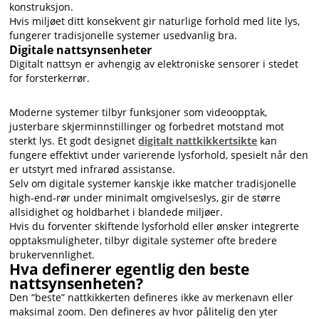
konstruksjon.
Hvis miljøet ditt konsekvent gir naturlige forhold med lite lys,
fungerer tradisjonelle systemer usedvanlig bra.
Digitale nattsynsenheter
Digitalt nattsyn er avhengig av elektroniske sensorer i stedet
for forsterkerrør.
Moderne systemer tilbyr funksjoner som videoopptak,
justerbare skjerminnstillinger og forbedret motstand mot
sterkt lys. Et godt designet
digitalt nattkikkertsikte
kan
fungere effektivt under varierende lysforhold, spesielt når den
er utstyrt med infrarød assistanse.
Selv om digitale systemer kanskje ikke matcher tradisjonelle
high-end-rør under minimalt omgivelseslys, gir de større
allsidighet og holdbarhet i blandede miljøer.
Hvis du forventer skiftende lysforhold eller ønsker integrerte
opptaksmuligheter, tilbyr digitale systemer ofte bredere
brukervennlighet.
Hva definerer egentlig den beste
nattsynsenheten?
Den “beste” nattkikkerten defineres ikke av merkenavn eller
maksimal zoom. Den defineres av hvor pålitelig den yter