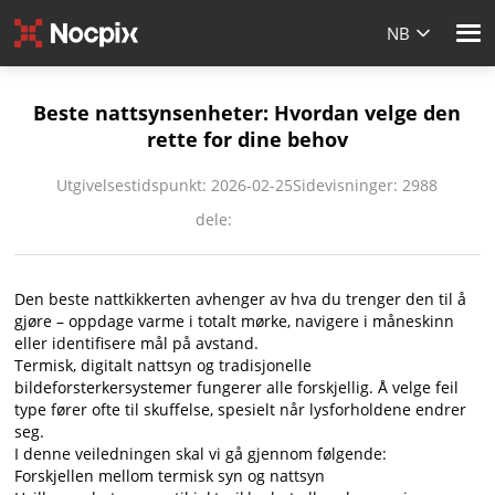
NB
Beste nattsynsenheter: Hvordan velge den
rette for dine behov
Utgivelsestidspunkt: 2026-02-25
Sidevisninger: 2988
dele:
Den beste nattkikkerten avhenger av hva du trenger den til å
gjøre – oppdage varme i totalt mørke, navigere i måneskinn
eller identifisere mål på avstand.
Termisk, digitalt nattsyn og tradisjonelle
bildeforsterkersystemer fungerer alle forskjellig. Å velge feil
type fører ofte til skuffelse, spesielt når lysforholdene endrer
seg.
I denne veiledningen skal vi gå gjennom følgende:
Forskjellen mellom termisk syn og nattsyn