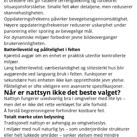
Et bredere felt gir raskere terrengdekning og forbedret
situasjonsforståelse. Smalle felt øker detaljene, men reduserer
skannehastigheten.
Oppdateringsfrekvens påvirker bevegelsesgjennomsiktighet.
Høyere oppdateringsfrekvenser reduserer uskarphet under
panorering eller sporing av bevegelige mål.
For dynamiske miljøer forbedrer jevne bildeoverganger
brukervennligheten.
Batterilevetid og pålitelighet i felten
Kjøretid avgjør om en enhet er praktisk utenfor kontrollerte
miljøer.
Lang batterilevetid, værbestandighet og slitesterkt hus blir
avgjørende ved langvarig bruk i felten. Funksjoner er
sekundære hvis enheten ikke kan opprettholde jevn ytelse.
Pålitelighet er ofte viktigere enn avanserte spesifikasjoner.
Når er nattsyn ikke det beste valget?
Nattsyn fungerer usedvanlig bra i omgivelser med lite lys –
men det er ikke det rette verktøyet for alle forhold.
Å forstå begrensningene forhindrer kostbare feil.
Totalt mørke uten belysning
Tradisjonelt nattsyn er avhengig av omgivelseslys.
I miljøer med null naturlig lys – som underjordiske strukturer
eller helt lukkede områder – synker ytelsen med mindre