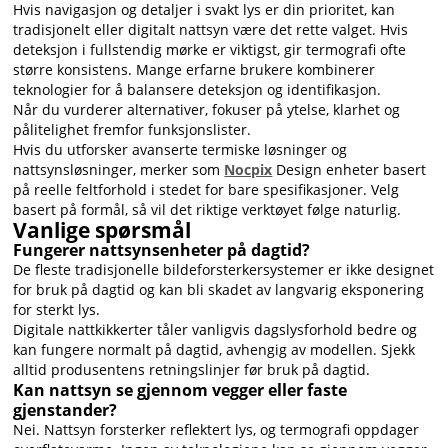
Hvis navigasjon og detaljer i svakt lys er din prioritet, kan
tradisjonelt eller digitalt nattsyn være det rette valget. Hvis
deteksjon i fullstendig mørke er viktigst, gir termografi ofte
større konsistens. Mange erfarne brukere kombinerer
teknologier for å balansere deteksjon og identifikasjon.
Når du vurderer alternativer, fokuser på ytelse, klarhet og
pålitelighet fremfor funksjonslister.
Hvis du utforsker avanserte termiske løsninger og
nattsynsløsninger, merker som
Nocpix
Design enheter basert
på reelle feltforhold i stedet for bare spesifikasjoner. Velg
basert på formål, så vil det riktige verktøyet følge naturlig.
Vanlige spørsmål
Fungerer nattsynsenheter på dagtid?
De fleste tradisjonelle bildeforsterkersystemer er ikke designet
for bruk på dagtid og kan bli skadet av langvarig eksponering
for sterkt lys.
Digitale nattkikkerter tåler vanligvis dagslysforhold bedre og
kan fungere normalt på dagtid, avhengig av modellen. Sjekk
alltid produsentens retningslinjer før bruk på dagtid.
Kan nattsyn se gjennom vegger eller faste
gjenstander?
Nei. Nattsyn forsterker reflektert lys, og termografi oppdager