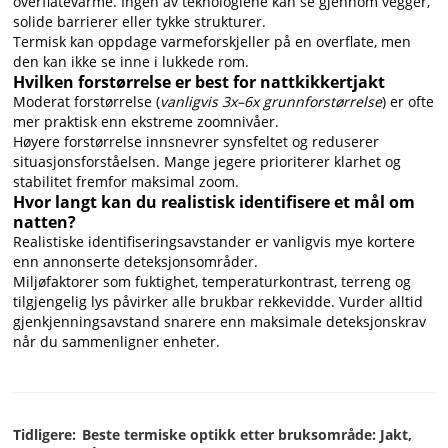
overflatevarme. Ingen av teknologiene kan se gjennom vegger,
solide barrierer eller tykke strukturer.
Termisk kan oppdage varmeforskjeller på en overflate, men
den kan ikke se inne i lukkede rom.
Hvilken forstørrelse er best for nattkikkertjakt
Moderat forstørrelse (
vanligvis 3x–6x grunnforstørrelse
) er ofte
mer praktisk enn ekstreme zoomnivåer.
Høyere forstørrelse innsnevrer synsfeltet og reduserer
situasjonsforståelsen. Mange jegere prioriterer klarhet og
stabilitet fremfor maksimal zoom.
Hvor langt kan du realistisk identifisere et mål om
natten?
Realistiske identifiseringsavstander er vanligvis mye kortere
enn annonserte deteksjonsområder.
Miljøfaktorer som fuktighet, temperaturkontrast, terreng og
tilgjengelig lys påvirker alle brukbar rekkevidde. Vurder alltid
gjenkjenningsavstand snarere enn maksimale deteksjonskrav
når du sammenligner enheter.
Tidligere:
Beste termiske optikk etter bruksområde: Jakt,