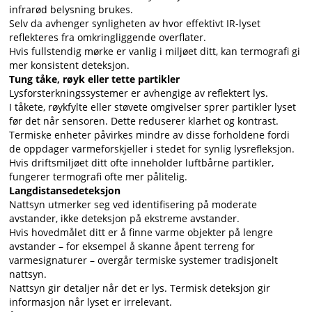
infrarød belysning brukes.
Selv da avhenger synligheten av hvor effektivt IR-lyset
reflekteres fra omkringliggende overflater.
Hvis fullstendig mørke er vanlig i miljøet ditt, kan termografi gi
mer konsistent deteksjon.
Tung tåke, røyk eller tette partikler
Lysforsterkningssystemer er avhengige av reflektert lys.
I tåkete, røykfylte eller støvete omgivelser sprer partikler lyset
før det når sensoren. Dette reduserer klarhet og kontrast.
Termiske enheter påvirkes mindre av disse forholdene fordi
de oppdager varmeforskjeller i stedet for synlig lysrefleksjon.
Hvis driftsmiljøet ditt ofte inneholder luftbårne partikler,
fungerer termografi ofte mer pålitelig.
Langdistansedeteksjon
Nattsyn utmerker seg ved identifisering på moderate
avstander, ikke deteksjon på ekstreme avstander.
Hvis hovedmålet ditt er å finne varme objekter på lengre
avstander – for eksempel å skanne åpent terreng for
varmesignaturer – overgår termiske systemer tradisjonelt
nattsyn.
Nattsyn gir detaljer når det er lys. Termisk deteksjon gir
informasjon når lyset er irrelevant.