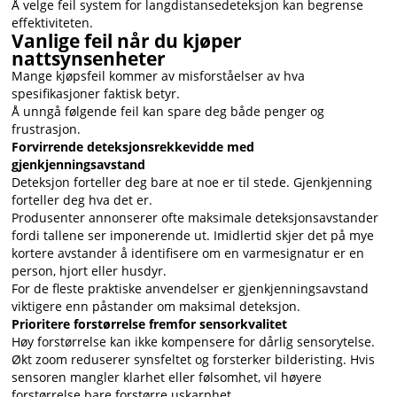
Å velge feil system for langdistansedeteksjon kan begrense
effektiviteten.
Vanlige feil når du kjøper
nattsynsenheter
Mange kjøpsfeil kommer av misforståelser av hva
spesifikasjoner faktisk betyr.
Å unngå følgende feil kan spare deg både penger og
frustrasjon.
Forvirrende deteksjonsrekkevidde med
gjenkjenningsavstand
Deteksjon forteller deg bare at noe er til stede. Gjenkjenning
forteller deg hva det er.
Produsenter annonserer ofte maksimale deteksjonsavstander
fordi tallene ser imponerende ut. Imidlertid skjer det på mye
kortere avstander å identifisere om en varmesignatur er en
person, hjort eller husdyr.
For de fleste praktiske anvendelser er gjenkjenningsavstand
viktigere enn påstander om maksimal deteksjon.
Prioritere forstørrelse fremfor sensorkvalitet
Høy forstørrelse kan ikke kompensere for dårlig sensorytelse.
Økt zoom reduserer synsfeltet og forsterker bilderisting. Hvis
sensoren mangler klarhet eller følsomhet, vil høyere
forstørrelse bare forstørre uskarphet.