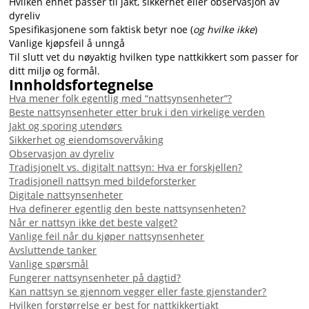
Hvilken enhet passer til jakt, sikkerhet eller observasjon av
dyreliv
Spesifikasjonene som faktisk betyr noe (
og hvilke ikke
)
Vanlige kjøpsfeil å unngå
Til slutt vet du nøyaktig hvilken type nattkikkert som passer for
ditt miljø og formål.
Innholdsfortegnelse
Hva mener folk egentlig med “nattsynsenheter”?
Beste nattsynsenheter etter bruk i den virkelige verden
Jakt og sporing utendørs
Sikkerhet og eiendomsovervåking
Observasjon av dyreliv
Tradisjonelt vs. digitalt nattsyn: Hva er forskjellen?
Tradisjonell nattsyn med bildeforsterker
Digitale nattsynsenheter
Hva definerer egentlig den beste nattsynsenheten?
Når er nattsyn ikke det beste valget?
Vanlige feil når du kjøper nattsynsenheter
Avsluttende tanker
Vanlige spørsmål
Fungerer nattsynsenheter på dagtid?
Kan nattsyn se gjennom vegger eller faste gjenstander?
Hvilken forstørrelse er best for nattkikkertjakt