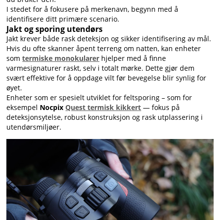
I stedet for å fokusere på merkenavn, begynn med å
identifisere ditt primære scenario.
Jakt og sporing utendørs
Jakt krever både rask deteksjon og sikker identifisering av mål.
Hvis du ofte skanner åpent terreng om natten, kan enheter
som
termiske monokularer
hjelper med å finne
varmesignaturer raskt, selv i totalt mørke. Dette gjør dem
svært effektive for å oppdage vilt før bevegelse blir synlig for
øyet.
Enheter som er spesielt utviklet for feltsporing – som for
eksempel
Nocpix
Quest termisk kikkert
— fokus på
deteksjonsytelse, robust konstruksjon og rask utplassering i
utendørsmiljøer.