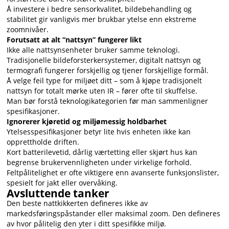
Å investere i bedre sensorkvalitet, bildebehandling og
stabilitet gir vanligvis mer brukbar ytelse enn ekstreme
zoomnivåer.
Forutsatt at alt “nattsyn” fungerer likt
Ikke alle nattsynsenheter bruker samme teknologi.
Tradisjonelle bildeforsterkersystemer, digitalt nattsyn og
termografi fungerer forskjellig og tjener forskjellige formål.
Å velge feil type for miljøet ditt – som å kjøpe tradisjonelt
nattsyn for totalt mørke uten IR – fører ofte til skuffelse.
Man bør forstå teknologikategorien før man sammenligner
spesifikasjoner.
Ignorerer kjøretid og miljømessig holdbarhet
Ytelsesspesifikasjoner betyr lite hvis enheten ikke kan
opprettholde driften.
Kort batterilevetid, dårlig værtetting eller skjørt hus kan
begrense brukervennligheten under virkelige forhold.
Feltpålitelighet er ofte viktigere enn avanserte funksjonslister,
spesielt for jakt eller overvåking.
Avsluttende tanker
Den beste nattkikkerten defineres ikke av
markedsføringspåstander eller maksimal zoom. Den defineres
av hvor pålitelig den yter i ditt spesifikke miljø.