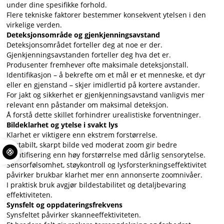
under dine spesifikke forhold.
Flere tekniske faktorer bestemmer konsekvent ytelsen i den
virkelige verden.
Deteksjonsområde og gjenkjenningsavstand
Deteksjonsområdet forteller deg at noe er der.
Gjenkjenningsavstanden forteller deg hva det er.
Produsenter fremhever ofte maksimale deteksjonstall.
Identifikasjon – å bekrefte om et mål er et menneske, et dyr
eller en gjenstand – skjer imidlertid på kortere avstander.
For jakt og sikkerhet er gjenkjenningsavstand vanligvis mer
relevant enn påstander om maksimal deteksjon.
Å forstå dette skillet forhindrer urealistiske forventninger.
Bildeklarhet og ytelse i svakt lys
Klarhet er viktigere enn ekstrem forstørrelse.
Et stabilt, skarpt bilde ved moderat zoom gir bedre
identifisering enn høy forstørrelse med dårlig sensorytelse.
Sensorfølsomhet, støykontroll og lysforsterkningseffektivitet
påvirker brukbar klarhet mer enn annonserte zoomnivåer.
I praktisk bruk avgjør bildestabilitet og detaljbevaring
effektiviteten.
Synsfelt og oppdateringsfrekvens
Synsfeltet påvirker skanneeffektiviteten.