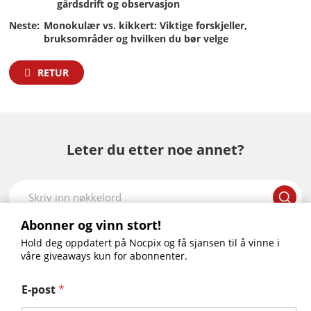
gårdsdrift og observasjon
Neste:
Monokulær vs. kikkert: Viktige forskjeller,
bruksområder og hvilken du bør velge
RETUR
Leter du etter noe annet?
Abonner og vinn stort!
Hold deg oppdatert på Nocpix og få sjansen til å vinne i
ACE RM – S60R•H50R
RICO 2- S75R•H75R•H50R•L42R
våre giveaways kun for abonnenter.
SLIM – H35•L35
LUMI LRF – H35R•L35R
E-post
*
ESS – S60R•H50R•H50•L35