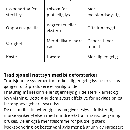
Eksponering for
Følsom for
Mer
sterkt lys
plutselig lys
motstandsdyktig
Begrenset eller
Opptakskapasitet
Ofte innebygd
ekstern
Mer delikate indre
Generelt mer
Varighet
rør
robust
Koste
Høyere
Mer tilgjengelig
Tradisjonell nattsyn med bildeforsterker
Tradisjonelle systemer forsterker tilgjengelig lys tusenvis av
ganger for å produsere et synlig bilde.
I naturlig måneskinn eller stjernelys gir de sterk klarhet og
jevn visning. Dette gjør dem svært effektive for navigasjon og
terrengbevegelser i svakt lys.
De er imidlertid avhengige av omgivelseslys. I fullstendig
mørke synker ytelsen med mindre ekstra infrarød belysning
brukes. De er også mer følsomme for plutselig sterk
lyseksponering og koster vanligvis mer på grunn av rørbasert